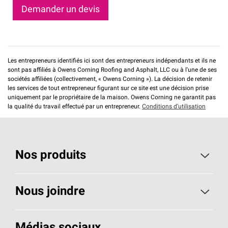
Demander un devis
Les entrepreneurs identifiés ici sont des entrepreneurs indépendants et ils ne
sont pas affiliés à Owens Corning Roofing and Asphalt, LLC ou à l'une de ses
sociétés affiliées (collectivement, « Owens Corning »). La décision de retenir
les services de tout entrepreneur figurant sur ce site est une décision prise
uniquement par le propriétaire de la maison. Owens Corning ne garantit pas
la qualité du travail effectué par un entrepreneur.
Conditions d’utilisation
Nos produits
Toiture
Nous joindre
Isolants pour usage résidentiel
Composez le 1 800 438-7465