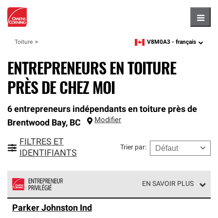
Hambu
V8M0A3 -
français
Toiture
zipcode,
language
ENTREPRENEURS EN TOITURE
PRÈS DE CHEZ MOI
6 entrepreneurs indépendants en toiture près de
Modifier
Brentwood Bay
,
BC
FILTRES ET
Trier par
:
IDENTIFIANTS
EN SAVOIR PLUS
Les entrepreneurs privilégiés en toiture de Owens
Parker Johnston Ind
Corning font partie d'un réseau exclusif de