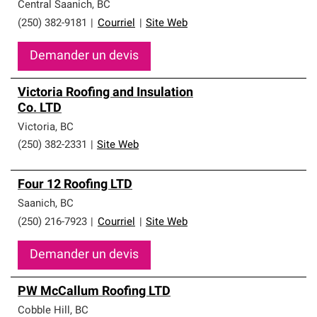
professionnels en toiture qui répondent à des normes
Central Saanich
,
BC
élevées et à des exigences rigoureuses en matière de
(250) 382-9181
|
Courriel
|
Site Web
professionnalisme et de fiabilité.
Demander un devis
Victoria Roofing and Insulation
Co. LTD
Victoria
,
BC
(250) 382-2331
|
Site Web
Four 12 Roofing LTD
Saanich
,
BC
(250) 216-7923
|
Courriel
|
Site Web
Demander un devis
PW McCallum Roofing LTD
Cobble Hill
,
BC