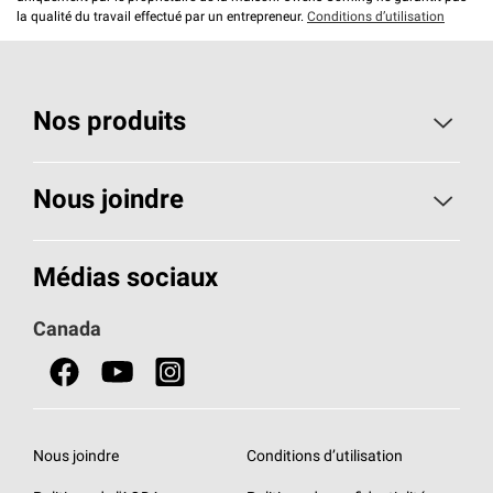
la qualité du travail effectué par un entrepreneur.
Conditions d’utilisation
Nos produits
Toiture
Nous joindre
Isolants pour usage résidentiel
Composez le 1 800 438-7465
Médias sociaux
Isolants pour usage commercial
Canada
Portes
Fiches signalétiques de sécurité du produit
Nous joindre
Conditions d’utilisation