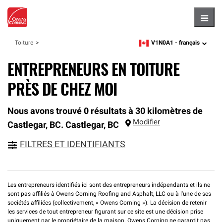
Hambu
V1N0A1 -
français
Toiture
zipcode,
language
ENTREPRENEURS EN TOITURE
PRÈS DE CHEZ MOI
Nous avons trouvé 0 résultats à 30 kilomètres de
Modifier
Castlegar, BC.
Castlegar
,
BC
FILTRES ET IDENTIFIANTS
Les entrepreneurs identifiés ici sont des entrepreneurs indépendants et ils ne
sont pas affiliés à Owens Corning Roofing and Asphalt, LLC ou à l'une de ses
sociétés affiliées (collectivement, « Owens Corning »). La décision de retenir
les services de tout entrepreneur figurant sur ce site est une décision prise
uniquement par le propriétaire de la maison. Owens Corning ne garantit pas