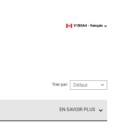
V1B0A4 -
français
zipcode,
language
Trier par
:
EN SAVOIR PLUS
d'un réseau exclusif de professionnels en toiture
matière de professionnalisme et de fiabilité.