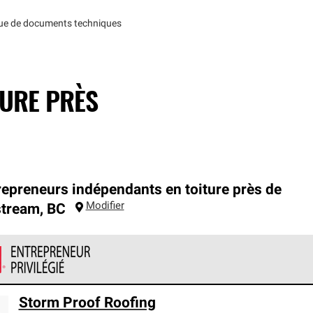
que de documents techniques
TURE PRÈS
repreneurs indépendants en toiture près de
Modifier
stream
,
BC
ntrepreneurs privilégiés en toiture de Owens Corning font partie 
Storm Proof Roofing
épondent à des normes élevées et à des exigences rigoureuses en 