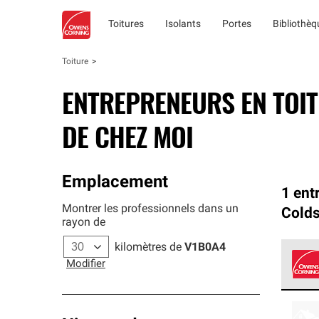
Toitures
Isolants
Portes
Bibliothè
Toiture
ENTREPRENEURS EN TOI
DE CHEZ MOI
Emplacement
1 ent
Montrer les professionnels dans un
Cold
rayon de
kilomètres de
V1B0A4
Modifier
Les e
qui r