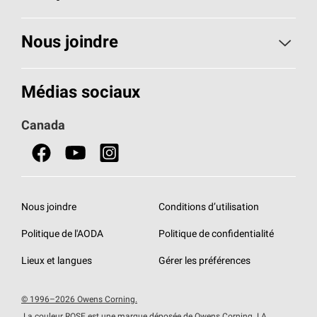
Toiture
Nous joindre
Isolants pour usage résidentiel
Composez le 1 800 438-7465
Médias sociaux
Isolants pour usage commercial
Canada
Portes
Fiches signalétiques de sécurité du produit
Nous joindre
Conditions d’utilisation
Politique de l'AODA
Politique de confidentialité
Lieux et langues
Gérer les préférences
© 1996–2026 Owens Corning.