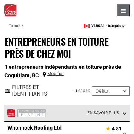
Hambu
V3B0A4 -
français
Toiture
zipcode,
language
ENTREPRENEURS EN TOITURE
PRÈS DE CHEZ MOI
1 entrepreneurs indépendants en toiture près de
Modifier
Coquitlam
,
BC
FILTRES ET
Trier par
:
IDENTIFIANTS
EN SAVOIR PLUS
Les entrepreneurs privilégiés niveau platine en toiture de
Whonnock Roofing Ltd
★
4.81
Owens Corning constituent l'échelon supérieur de notre