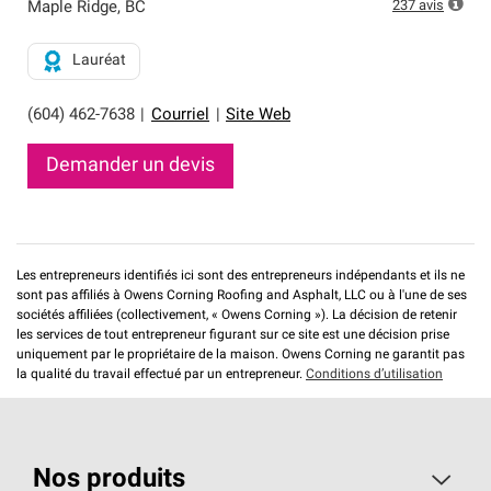
réseau exclusif et répondent à des normes rigoureuses
237
avis
Maple Ridge
,
BC
en matière de professionnalisme, de fiabilité et de
savoir-faire inégalé. Ils sont les seuls à pouvoir offrir
Lauréat
notre meilleure garantie pour systèmes de toiture.
(604) 462-7638
|
Courriel
|
Site Web
Demander un devis
Les entrepreneurs identifiés ici sont des entrepreneurs indépendants et ils ne
sont pas affiliés à Owens Corning Roofing and Asphalt, LLC ou à l'une de ses
sociétés affiliées (collectivement, « Owens Corning »). La décision de retenir
les services de tout entrepreneur figurant sur ce site est une décision prise
uniquement par le propriétaire de la maison. Owens Corning ne garantit pas
la qualité du travail effectué par un entrepreneur.
Conditions d’utilisation
Nos produits