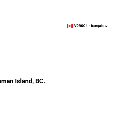
V0R0C4 -
français
zipcode,
language
nman Island, BC.