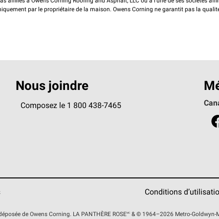
pas affiliés à Owens Corning Roofing and Asphalt, LLC ou à l'une de ses sociétés affi
 uniquement par le propriétaire de la maison. Owens Corning ne garantit pas la qualit
Nous joindre
Mé
Can
Composez le 1 800 438-7465
s
Conditions d’utilisati
 déposée de Owens Corning. LA PANTHÈRE
ROSE
MC
& © 1964–2026 Metro-Goldwyn-May