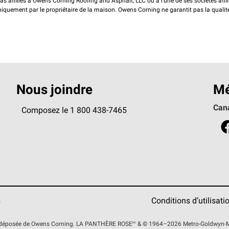
pas affiliés à Owens Corning Roofing and Asphalt, LLC ou à l'une de ses sociétés affi
 uniquement par le propriétaire de la maison. Owens Corning ne garantit pas la qualit
Nous joindre
Mé
Can
Composez le 1 800 438-7465
s
Conditions d’utilisati
 déposée de Owens Corning. LA PANTHÈRE
ROSE
MC
& © 1964–2026 Metro-Goldwyn-May