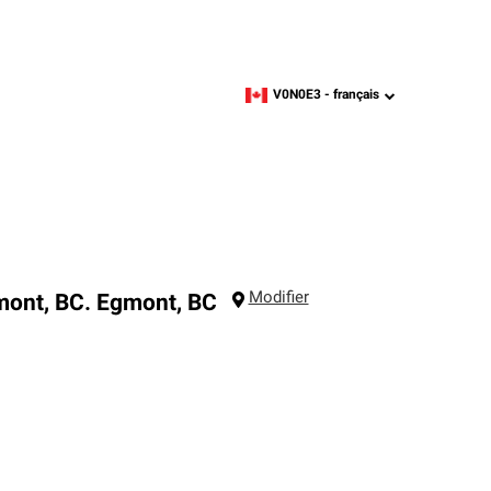
V0N0E3 -
français
zipcode,
language
Modifier
mont, BC.
Egmont
,
BC