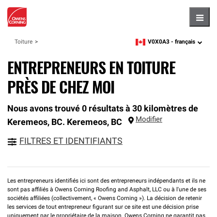
Hambu
V0X0A3 -
français
Toiture
zipcode,
language
ENTREPRENEURS EN TOITURE
PRÈS DE CHEZ MOI
Nous avons trouvé 0 résultats à 30 kilomètres de
Modifier
Keremeos, BC.
Keremeos
,
BC
FILTRES ET IDENTIFIANTS
Les entrepreneurs identifiés ici sont des entrepreneurs indépendants et ils ne
sont pas affiliés à Owens Corning Roofing and Asphalt, LLC ou à l'une de ses
sociétés affiliées (collectivement, « Owens Corning »). La décision de retenir
les services de tout entrepreneur figurant sur ce site est une décision prise
uniquement par le propriétaire de la maison. Owens Corning ne garantit pas