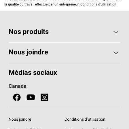
la qualité du travail effectué par un entrepreneur.
Conditions d’utilisation
Nos produits
Toiture
Nous joindre
Isolants pour usage résidentiel
Composez le 1 800 438-7465
Médias sociaux
Isolants pour usage commercial
Canada
Portes
Fiches signalétiques de sécurité du produit
Nous joindre
Conditions d’utilisation