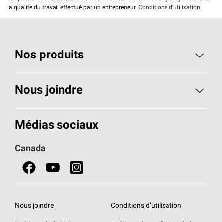
la qualité du travail effectué par un entrepreneur.
Conditions d’utilisation
Nos produits
Toiture
Nous joindre
Isolants pour usage résidentiel
Composez le 1 800 438-7465
Médias sociaux
Isolants pour usage commercial
Canada
Portes
Fiches signalétiques de sécurité du produit
Nous joindre
Conditions d’utilisation