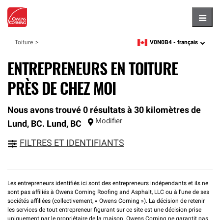
Hambu
V0N0B4 -
français
Toiture
zipcode,
language
ENTREPRENEURS EN TOITURE
PRÈS DE CHEZ MOI
Nous avons trouvé 0 résultats à 30 kilomètres de
Modifier
Lund, BC.
Lund
,
BC
FILTRES ET IDENTIFIANTS
Les entrepreneurs identifiés ici sont des entrepreneurs indépendants et ils ne
sont pas affiliés à Owens Corning Roofing and Asphalt, LLC ou à l'une de ses
sociétés affiliées (collectivement, « Owens Corning »). La décision de retenir
les services de tout entrepreneur figurant sur ce site est une décision prise
uniquement par le propriétaire de la maison. Owens Corning ne garantit pas