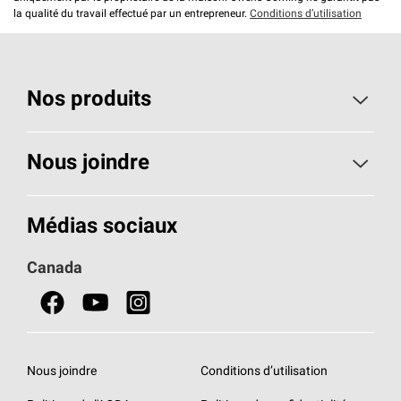
la qualité du travail effectué par un entrepreneur.
Conditions d’utilisation
Nos produits
Toiture
Nous joindre
Isolants pour usage résidentiel
Composez le 1 800 438-7465
Médias sociaux
Isolants pour usage commercial
Canada
Portes
Fiches signalétiques de sécurité du produit
Nous joindre
Conditions d’utilisation