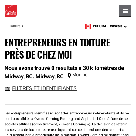
Hambu
V0H0B4 -
français
Toiture
zipcode,
language
ENTREPRENEURS EN TOITURE
PRÈS DE CHEZ MOI
Nous avons trouvé 0 résultats à 30 kilomètres de
Modifier
Midway, BC.
Midway
,
BC
FILTRES ET IDENTIFIANTS
Les entrepreneurs identifiés ici sont des entrepreneurs indépendants et ils ne
sont pas affiliés à Owens Corning Roofing and Asphalt, LLC ou à l'une de ses
sociétés affiliées (collectivement, « Owens Corning »). La décision de retenir
les services de tout entrepreneur figurant sur ce site est une décision prise
uniquement par le propriétaire de la maison. Owens Corning ne garantit pas