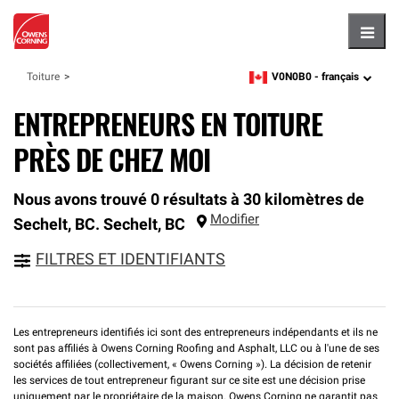
Hambu
V0N0B0 -
français
Toiture
zipcode,
language
ENTREPRENEURS EN TOITURE
PRÈS DE CHEZ MOI
Nous avons trouvé 0 résultats à 30 kilomètres de
Modifier
Sechelt, BC.
Sechelt
,
BC
FILTRES ET IDENTIFIANTS
Les entrepreneurs identifiés ici sont des entrepreneurs indépendants et ils ne
sont pas affiliés à Owens Corning Roofing and Asphalt, LLC ou à l'une de ses
sociétés affiliées (collectivement, « Owens Corning »). La décision de retenir
les services de tout entrepreneur figurant sur ce site est une décision prise
uniquement par le propriétaire de la maison. Owens Corning ne garantit pas