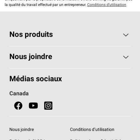
la qualité du travail effectué par un entrepreneur.
Conditions d’utilisation
Nos produits
Toiture
Nous joindre
Isolants pour usage résidentiel
Composez le 1 800 438-7465
Médias sociaux
Isolants pour usage commercial
Canada
Portes
Fiches signalétiques de sécurité du produit
Nous joindre
Conditions d’utilisation