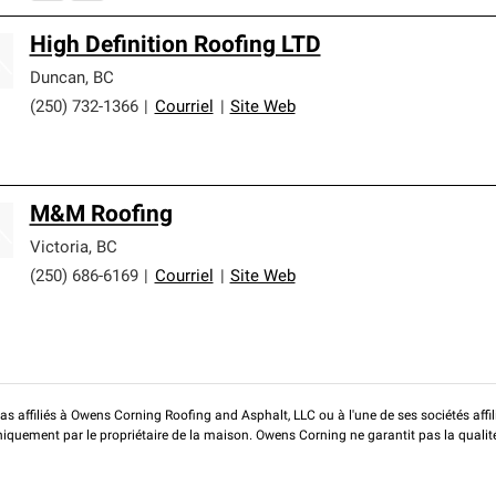
High Definition Roofing LTD
Duncan
,
BC
(250) 732-1366
|
Courriel
|
Site Web
M&M Roofing
Victoria
,
BC
(250) 686-6169
|
Courriel
|
Site Web
pas affiliés à Owens Corning Roofing and Asphalt, LLC ou à l'une de ses sociétés affi
 uniquement par le propriétaire de la maison. Owens Corning ne garantit pas la qualit