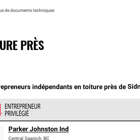
que de documents techniques
TURE PRÈS
repreneurs indépendants en toiture près de
Sid
ntrepreneurs privilégiés en toiture de Owens Corning font partie 
Parker Johnston Ind
épondent à des normes élevées et à des exigences rigoureuses en 
Central Saanich
,
BC