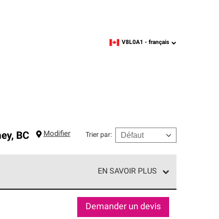
V8L0A1 -
français
zipcode,
language
Modifier
ney
,
BC
Trier par
:
EN SAVOIR PLUS
d'un réseau exclusif de professionnels en toiture
matière de professionnalisme et de fiabilité.
Demander un devis