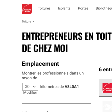
Toitures
Isolants
Portes
Bibliothè
Toiture
ENTREPRENEURS EN TOI
DE CHEZ MOI
Emplacement
6 ent
Montrer les professionnels dans un
rayon de
kilomètres de
V8L0A1
Modifier
Les e
qui r