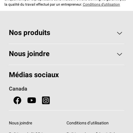
la qualité du travail effectué par un entrepreneur.
Conditions d’utilisation
Nos produits
Toiture
Nous joindre
Isolants pour usage résidentiel
Composez le 1 800 438-7465
Médias sociaux
Isolants pour usage commercial
Canada
Portes
Fiches signalétiques de sécurité du produit
Nous joindre
Conditions d’utilisation