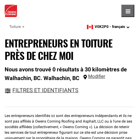
Hambu
V0K2P0 -
français
Toiture
zipcode,
language
ENTREPRENEURS EN TOITURE
PRÈS DE CHEZ MOI
Nous avons trouvé 0 résultats à 30 kilomètres de
Modifier
Walhachin, BC.
Walhachin
,
BC
FILTRES ET IDENTIFIANTS
Les entrepreneurs identifiés ici sont des entrepreneurs indépendants et ils ne
sont pas affiliés à Owens Corning Roofing and Asphalt, LLC ou à l'une de ses
sociétés affiliées (collectivement, « Owens Corning »). La décision de retenir
les services de tout entrepreneur figurant sur ce site est une décision prise
uniquement par le propriétaire de la maison. Owens Corning ne garantit pas