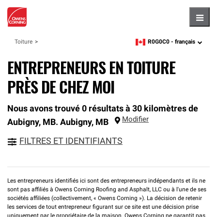
Hambu
R0G0C0 -
français
Toiture
zipcode,
language
ENTREPRENEURS EN TOITURE
PRÈS DE CHEZ MOI
Nous avons trouvé 0 résultats à 30 kilomètres de
Modifier
Aubigny, MB.
Aubigny
,
MB
FILTRES ET IDENTIFIANTS
Les entrepreneurs identifiés ici sont des entrepreneurs indépendants et ils ne
sont pas affiliés à Owens Corning Roofing and Asphalt, LLC ou à l'une de ses
sociétés affiliées (collectivement, « Owens Corning »). La décision de retenir
les services de tout entrepreneur figurant sur ce site est une décision prise
uniquement par le propriétaire de la maison. Owens Corning ne garantit pas