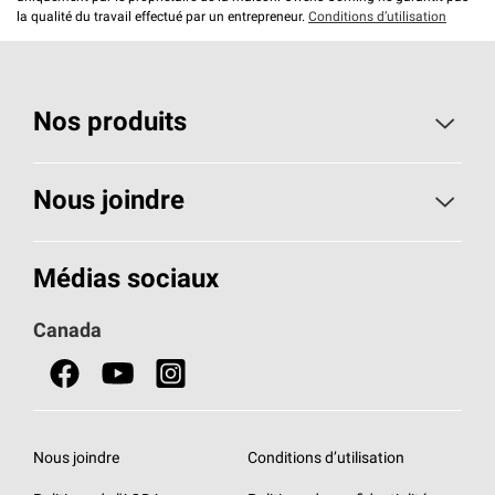
la qualité du travail effectué par un entrepreneur.
Conditions d’utilisation
Nos produits
Toiture
Nous joindre
Isolants pour usage résidentiel
Composez le 1 800 438-7465
Médias sociaux
Isolants pour usage commercial
Canada
Portes
Fiches signalétiques de sécurité du produit
Nous joindre
Conditions d’utilisation