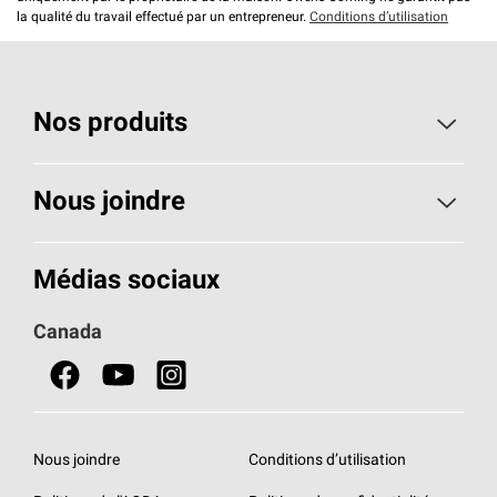
la qualité du travail effectué par un entrepreneur.
Conditions d’utilisation
Nos produits
Toiture
Nous joindre
Isolants pour usage résidentiel
Composez le 1 800 438-7465
Médias sociaux
Isolants pour usage commercial
Canada
Portes
Fiches signalétiques de sécurité du produit
Nous joindre
Conditions d’utilisation