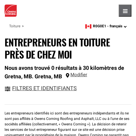
Hambu
R0G0E1 -
français
Toiture
zipcode,
language
ENTREPRENEURS EN TOITURE
PRÈS DE CHEZ MOI
Nous avons trouvé 0 résultats à 30 kilomètres de
Modifier
Gretna, MB.
Gretna
,
MB
FILTRES ET IDENTIFIANTS
Les entrepreneurs identifiés ici sont des entrepreneurs indépendants et ils ne
sont pas affiliés à Owens Corning Roofing and Asphalt, LLC ou à l'une de ses
sociétés affiliées (collectivement, « Owens Corning »). La décision de retenir
les services de tout entrepreneur figurant sur ce site est une décision prise
uniquement par le propriétaire de la maison. Owens Corning ne garantit pas