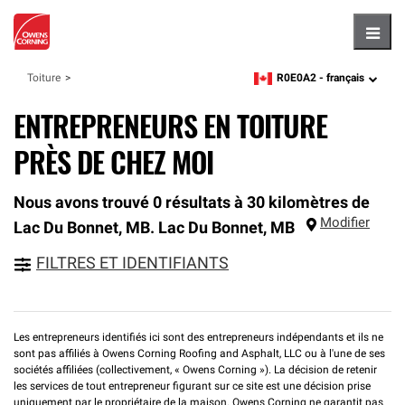
Hambu
R0E0A2 -
français
Toiture
zipcode,
language
ENTREPRENEURS EN TOITURE
PRÈS DE CHEZ MOI
Nous avons trouvé 0 résultats à 30 kilomètres de
Modifier
Lac Du Bonnet, MB.
Lac Du Bonnet
,
MB
FILTRES ET IDENTIFIANTS
Les entrepreneurs identifiés ici sont des entrepreneurs indépendants et ils ne
sont pas affiliés à Owens Corning Roofing and Asphalt, LLC ou à l'une de ses
sociétés affiliées (collectivement, « Owens Corning »). La décision de retenir
les services de tout entrepreneur figurant sur ce site est une décision prise
uniquement par le propriétaire de la maison. Owens Corning ne garantit pas