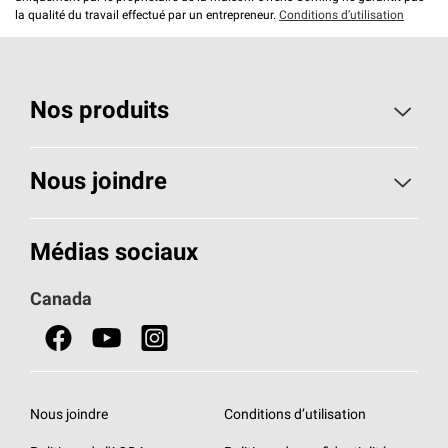
la qualité du travail effectué par un entrepreneur.
Conditions d’utilisation
Nos produits
Toiture
Nous joindre
Isolants pour usage résidentiel
Composez le 1 800 438-7465
Médias sociaux
Isolants pour usage commercial
Canada
Portes
Fiches signalétiques de sécurité du produit
Nous joindre
Conditions d’utilisation