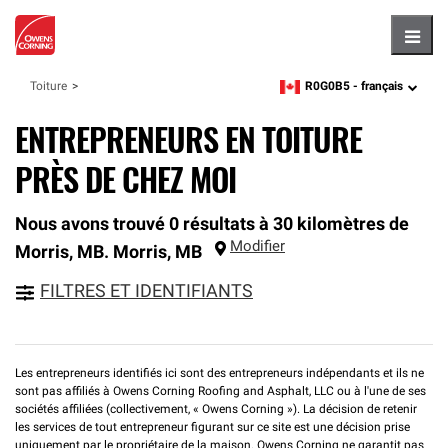
Hambu
R0G0B5 -
français
Toiture
zipcode,
language
ENTREPRENEURS EN TOITURE
PRÈS DE CHEZ MOI
Nous avons trouvé 0 résultats à 30 kilomètres de
Modifier
Morris, MB.
Morris
,
MB
FILTRES ET IDENTIFIANTS
Les entrepreneurs identifiés ici sont des entrepreneurs indépendants et ils ne
sont pas affiliés à Owens Corning Roofing and Asphalt, LLC ou à l'une de ses
sociétés affiliées (collectivement, « Owens Corning »). La décision de retenir
les services de tout entrepreneur figurant sur ce site est une décision prise
uniquement par le propriétaire de la maison. Owens Corning ne garantit pas