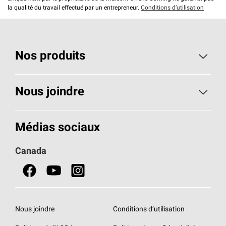
la qualité du travail effectué par un entrepreneur.
Conditions d’utilisation
Nos produits
Toiture
Nous joindre
Isolants pour usage résidentiel
Composez le 1 800 438-7465
Médias sociaux
Isolants pour usage commercial
Canada
Portes
Fiches signalétiques de sécurité du produit
Nous joindre
Conditions d’utilisation