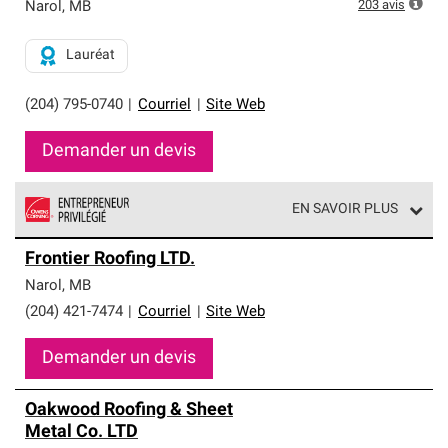
réseau exclusif et répondent à des normes rigoureuses
203
avis
Narol
,
MB
en matière de professionnalisme, de fiabilité et de
savoir-faire inégalé. Ils sont les seuls à pouvoir offrir
Lauréat
notre meilleure garantie pour systèmes de toiture.
(204) 795-0740
|
Courriel
|
Site Web
Demander un devis
EN SAVOIR PLUS
Les entrepreneurs privilégiés en toiture de Owens
Frontier Roofing LTD.
Corning font partie d'un réseau exclusif de
professionnels en toiture qui répondent à des normes
Narol
,
MB
élevées et à des exigences rigoureuses en matière de
(204) 421-7474
|
Courriel
|
Site Web
professionnalisme et de fiabilité.
Demander un devis
Oakwood Roofing & Sheet
Metal Co. LTD