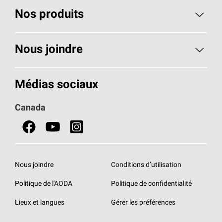
Nos produits
Toiture
Nous joindre
Isolants pour usage résidentiel
Composez le 1 800 438-7465
Médias sociaux
Isolants pour usage commercial
Canada
Portes
Fiches signalétiques de sécurité du produit
Nous joindre
Conditions d’utilisation
Politique de l'AODA
Politique de confidentialité
Lieux et langues
Gérer les préférences