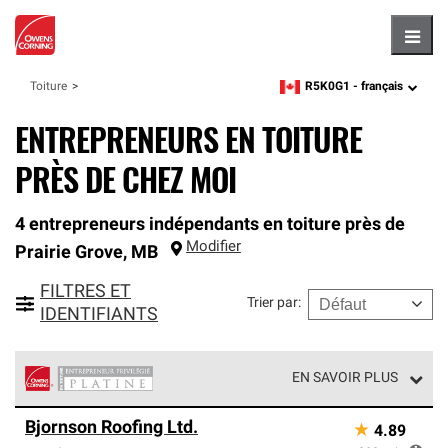
Hambu
R5K0G1 -
français
Toiture
zipcode,
language
ENTREPRENEURS EN TOITURE
PRÈS DE CHEZ MOI
4 entrepreneurs indépendants en toiture près de
Modifier
Prairie Grove
,
MB
FILTRES ET
Trier par
:
IDENTIFIANTS
EN SAVOIR PLUS
Les entrepreneurs privilégiés niveau platine en toiture de
Bjornson Roofing Ltd.
★
4.89
Owens Corning constituent l'échelon supérieur de notre