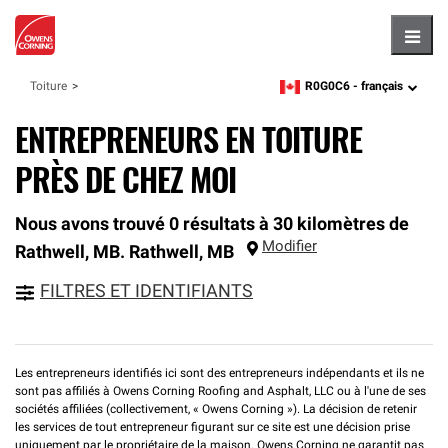
Hambu
R0G0C6 -
français
Toiture
zipcode,
language
ENTREPRENEURS EN TOITURE
PRÈS DE CHEZ MOI
Nous avons trouvé 0 résultats à 30 kilomètres de
Modifier
Rathwell, MB.
Rathwell
,
MB
FILTRES ET IDENTIFIANTS
Les entrepreneurs identifiés ici sont des entrepreneurs indépendants et ils ne
sont pas affiliés à Owens Corning Roofing and Asphalt, LLC ou à l'une de ses
sociétés affiliées (collectivement, « Owens Corning »). La décision de retenir
les services de tout entrepreneur figurant sur ce site est une décision prise
uniquement par le propriétaire de la maison. Owens Corning ne garantit pas