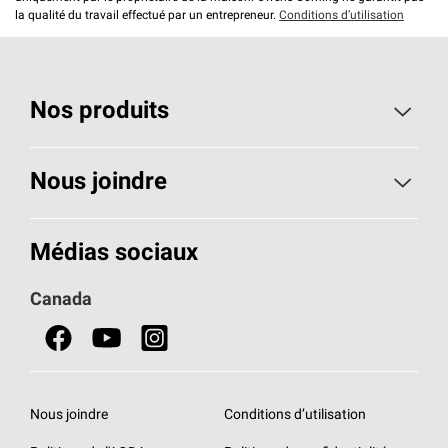
la qualité du travail effectué par un entrepreneur.
Conditions d’utilisation
Nos produits
Toiture
Nous joindre
Isolants pour usage résidentiel
Composez le 1 800 438-7465
Médias sociaux
Isolants pour usage commercial
Canada
Portes
Fiches signalétiques de sécurité du produit
Nous joindre
Conditions d’utilisation