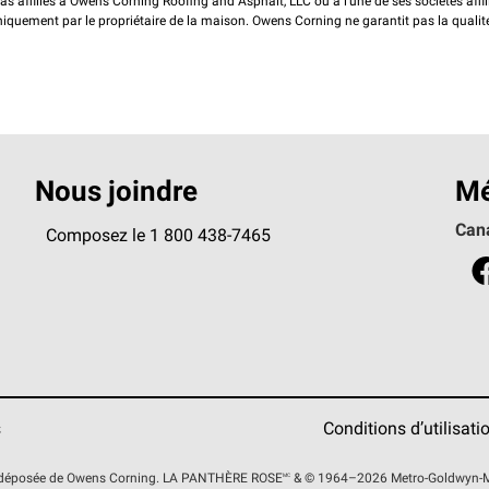
pas affiliés à Owens Corning Roofing and Asphalt, LLC ou à l'une de ses sociétés affi
 uniquement par le propriétaire de la maison. Owens Corning ne garantit pas la qualit
Nous joindre
Mé
Can
Composez le 1 800 438-7465
s
Conditions d’utilisati
 déposée de Owens Corning. LA PANTHÈRE
ROSE
MC
& © 1964–2026 Metro-Goldwyn-May