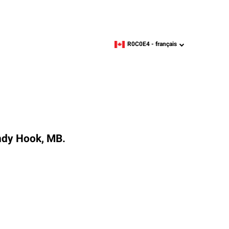
R0C0E4 -
français
zipcode,
language
ndy Hook, MB.