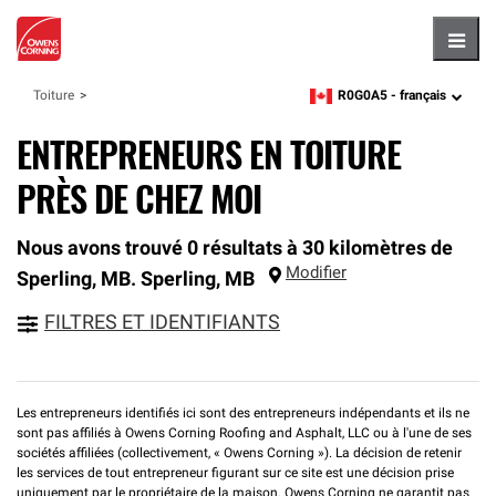
Hambu
R0G0A5 -
français
Toiture
zipcode,
language
ENTREPRENEURS EN TOITURE
PRÈS DE CHEZ MOI
Nous avons trouvé 0 résultats à 30 kilomètres de
Modifier
Sperling, MB.
Sperling
,
MB
FILTRES ET IDENTIFIANTS
Les entrepreneurs identifiés ici sont des entrepreneurs indépendants et ils ne
sont pas affiliés à Owens Corning Roofing and Asphalt, LLC ou à l'une de ses
sociétés affiliées (collectivement, « Owens Corning »). La décision de retenir
les services de tout entrepreneur figurant sur ce site est une décision prise
uniquement par le propriétaire de la maison. Owens Corning ne garantit pas