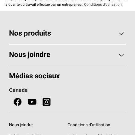
la qualité du travail effectué par un entrepreneur.
Conditions d’utilisation
Nos produits
Toiture
Nous joindre
Isolants pour usage résidentiel
Composez le 1 800 438-7465
Médias sociaux
Isolants pour usage commercial
Canada
Portes
Fiches signalétiques de sécurité du produit
Nous joindre
Conditions d’utilisation