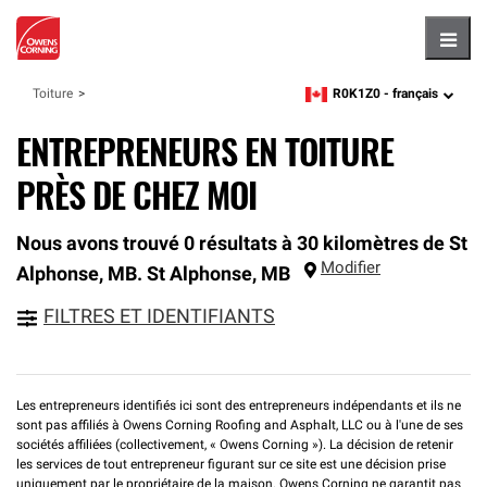
Hambu
R0K1Z0 -
français
Toiture
zipcode,
language
ENTREPRENEURS EN TOITURE
PRÈS DE CHEZ MOI
Nous avons trouvé 0 résultats à 30 kilomètres de St
Modifier
Alphonse, MB.
St Alphonse
,
MB
FILTRES ET IDENTIFIANTS
Les entrepreneurs identifiés ici sont des entrepreneurs indépendants et ils ne
sont pas affiliés à Owens Corning Roofing and Asphalt, LLC ou à l'une de ses
sociétés affiliées (collectivement, « Owens Corning »). La décision de retenir
les services de tout entrepreneur figurant sur ce site est une décision prise
uniquement par le propriétaire de la maison. Owens Corning ne garantit pas