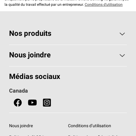
la qualité du travail effectué par un entrepreneur.
Conditions d’utilisation
Nos produits
Toiture
Nous joindre
Isolants pour usage résidentiel
Composez le 1 800 438-7465
Médias sociaux
Isolants pour usage commercial
Canada
Portes
Fiches signalétiques de sécurité du produit
Nous joindre
Conditions d’utilisation