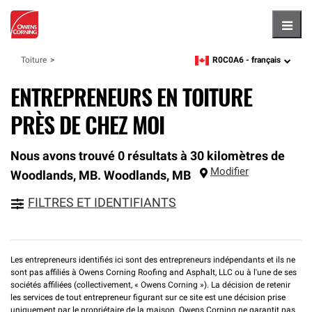
Hambu
R0C0A6 -
français
Toiture
zipcode,
language
ENTREPRENEURS EN TOITURE
PRÈS DE CHEZ MOI
Nous avons trouvé 0 résultats à 30 kilomètres de
Modifier
Woodlands, MB.
Woodlands
,
MB
FILTRES ET IDENTIFIANTS
Les entrepreneurs identifiés ici sont des entrepreneurs indépendants et ils ne
sont pas affiliés à Owens Corning Roofing and Asphalt, LLC ou à l'une de ses
sociétés affiliées (collectivement, « Owens Corning »). La décision de retenir
les services de tout entrepreneur figurant sur ce site est une décision prise
uniquement par le propriétaire de la maison. Owens Corning ne garantit pas