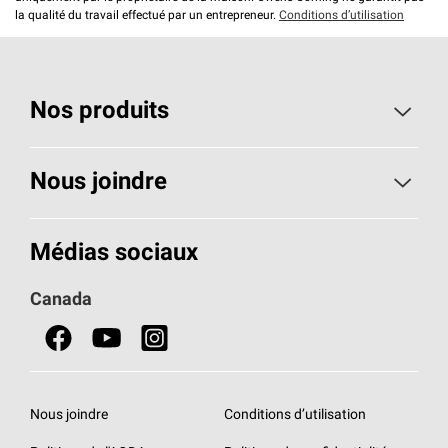
la qualité du travail effectué par un entrepreneur.
Conditions d’utilisation
Nos produits
Toiture
Nous joindre
Isolants pour usage résidentiel
Composez le 1 800 438-7465
Médias sociaux
Isolants pour usage commercial
Canada
Portes
Fiches signalétiques de sécurité du produit
Nous joindre
Conditions d’utilisation