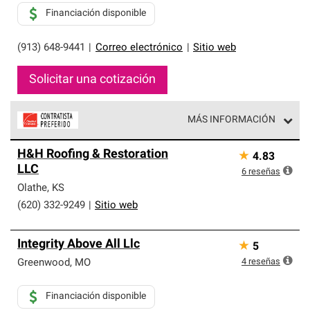
Financiación disponible
(913) 648-9441
|
Correo electrónico
|
Sitio web
Solicitar una cotización
MÁS INFORMACIÓN
Los Contratistas Preferenciales de Owens Corning son
H&H Roofing & Restoration
★
4.83
parte de una red exclusiva de profesionales de techos
LLC
que cumplen con altos estándares y requisitos estrictos
6
reseñas
de profesionalismo y confiabilidad.
Olathe
,
KS
(620) 332-9249
|
Sitio web
Integrity Above All Llc
★
5
4
reseñas
Greenwood
,
MO
Financiación disponible