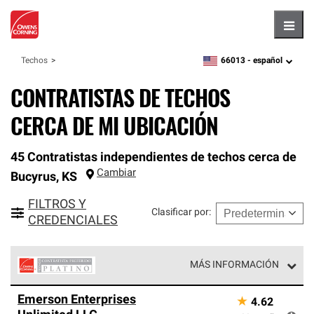
Hambu
66013 -
español
Techos
zipcode,
language
CONTRATISTAS DE TECHOS
CERCA DE MI UBICACIÓN
45 Contratistas independientes de techos cerca de
Cambiar
Bucyrus
,
KS
FILTROS Y
Clasificar por
:
CREDENCIALES
MÁS INFORMACIÓN
Los Contratistas Preferenciales Platinum de Owens
Emerson Enterprises
★
4.62
Corning constituyen el nivel superior de nuestra red