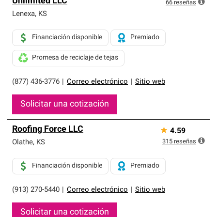
Unlimited LLC
exclusiva y cumplen con estándares estrictos de
66
reseñas
profesionalismo, confiabilidad y destreza incomparable.
Lenexa
,
KS
Solo ellos pueden ofrecer nuestra mejor garantía de
sistemas de techos.
Financiación disponible
Premiado
Promesa de reciclaje de tejas
(877) 436-3776
|
Correo electrónico
|
Sitio web
Solicitar una cotización
Roofing Force LLC
★
4.59
315
reseñas
Olathe
,
KS
Financiación disponible
Premiado
(913) 270-5440
|
Correo electrónico
|
Sitio web
Solicitar una cotización