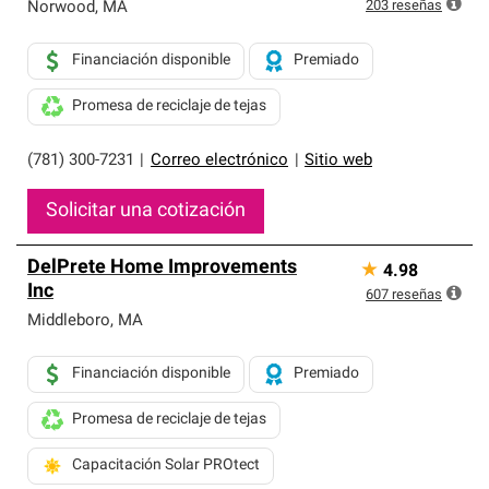
exclusiva y cumplen con estándares estrictos de
203
reseñas
Norwood
,
MA
profesionalismo, confiabilidad y destreza incomparable.
Solo ellos pueden ofrecer nuestra mejor garantía de
Financiación disponible
Premiado
sistemas de techos.
Promesa de reciclaje de tejas
(781) 300-7231
|
Correo electrónico
|
Sitio web
Solicitar una cotización
DelPrete Home Improvements
★
4.98
Inc
607
reseñas
Middleboro
,
MA
Financiación disponible
Premiado
Promesa de reciclaje de tejas
Capacitación Solar PROtect