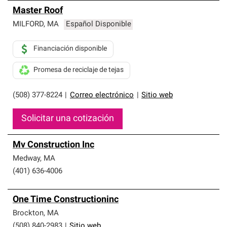
Master Roof
MILFORD
,
MA
Español Disponible
Financiación disponible
Promesa de reciclaje de tejas
(508) 377-8224
|
Correo electrónico
|
Sitio web
Solicitar una cotización
Mv Construction Inc
Medway
,
MA
(401) 636-4006
One Time Constructioninc
Brockton
,
MA
(508) 840-2983
|
Sitio web