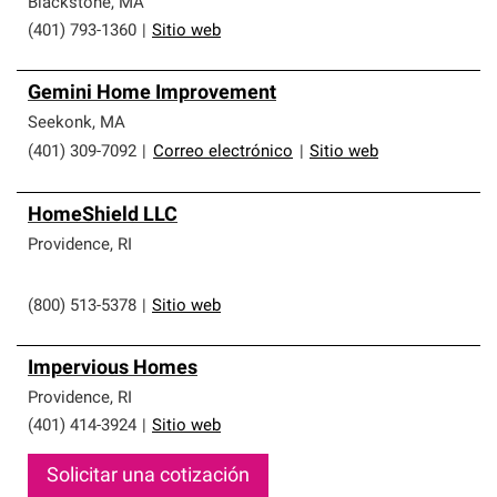
Blackstone
,
MA
(401) 793-1360
|
Sitio web
Gemini Home Improvement
Seekonk
,
MA
(401) 309-7092
|
Correo electrónico
|
Sitio web
HomeShield LLC
Providence
,
RI
(800) 513-5378
|
Sitio web
Impervious Homes
Providence
,
RI
(401) 414-3924
|
Sitio web
Solicitar una cotización