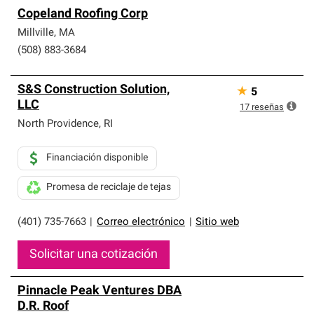
Copeland Roofing Corp
Millville
,
MA
(508) 883-3684
S&S Construction Solution,
★
5
LLC
17
reseñas
North Providence
,
RI
Financiación disponible
Promesa de reciclaje de tejas
(401) 735-7663
|
Correo electrónico
|
Sitio web
Solicitar una cotización
Pinnacle Peak Ventures DBA
D.R. Roof