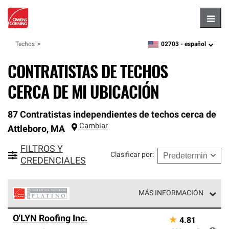
Hambu
02703 -
español
Techos
zipcode,
language
CONTRATISTAS DE TECHOS
CERCA DE MI UBICACIÓN
87 Contratistas independientes de techos cerca de
Cambiar
Attleboro
,
MA
FILTROS Y
Clasificar por
:
CREDENCIALES
MÁS INFORMACIÓN
Los Contratistas Preferenciales Platinum de Owens
O'LYN Roofing Inc.
★
4.81
Corning constituyen el nivel superior de nuestra red