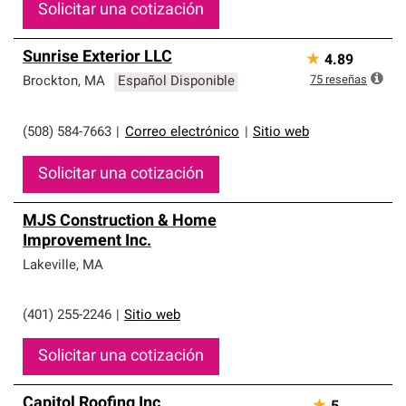
Solicitar una cotización
Sunrise Exterior LLC
★
4.89
75
reseñas
Brockton
,
MA
Español Disponible
(508) 584-7663
|
Correo electrónico
|
Sitio web
Solicitar una cotización
MJS Construction & Home
Improvement Inc.
Lakeville
,
MA
(401) 255-2246
|
Sitio web
Solicitar una cotización
Capitol Roofing Inc