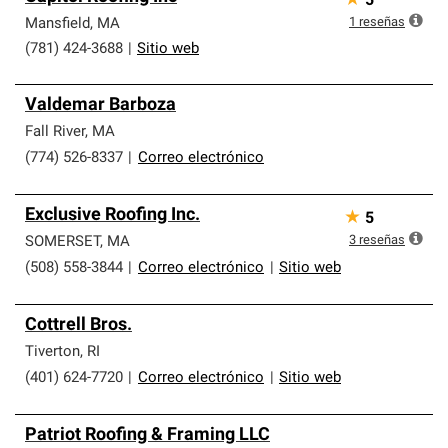
★
5
1
reseñas
Mansfield
,
MA
(781) 424-3688
|
Sitio web
Valdemar Barboza
Fall River
,
MA
(774) 526-8337
|
Correo electrónico
Exclusive Roofing Inc.
★
5
3
reseñas
SOMERSET
,
MA
(508) 558-3844
|
Correo electrónico
|
Sitio web
Cottrell Bros.
Tiverton
,
RI
(401) 624-7720
|
Correo electrónico
|
Sitio web
Patriot Roofing & Framing LLC