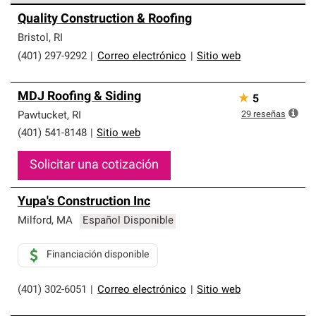
Los Contratistas Preferenciales de Owens Corning son
Quality Construction & Roofing
parte de una red exclusiva de profesionales de techos
que cumplen con altos estándares y requisitos estrictos
Bristol
,
RI
de profesionalismo y confiabilidad.
(401) 297-9292
|
Correo electrónico
|
Sitio web
MDJ Roofing & Siding
★
5
29
reseñas
Pawtucket
,
RI
(401) 541-8148
|
Sitio web
Solicitar una cotización
Yupa's Construction Inc
Milford
,
MA
Español Disponible
Financiación disponible
(401) 302-6051
|
Correo electrónico
|
Sitio web