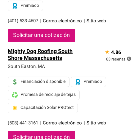
Premiado
(401) 533-4607
|
Correo electrónico
|
Sitio web
Solicitar una cotización
Mighty Dog Roofing South
★
4.86
Shore Massachusetts
83
reseñas
South Easton
,
MA
Financiación disponible
Premiado
Promesa de reciclaje de tejas
Capacitación Solar PROtect
(508) 441-3161
|
Correo electrónico
|
Sitio web
Solicitar una cotización