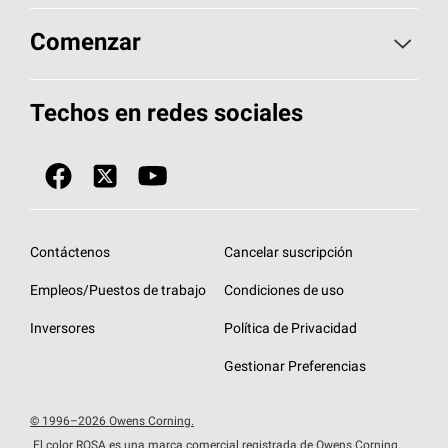
Encuentre un contratista
Aspectos básicos sobre techos
Comenzar
Total Protection Roofing
System®
Herramientas de diseño y color
Llame al 1-800-GET
-
PINK®
Techos en redes sociales
Componentes para techos
Biblioteca de documentos
Contratistas de techos por ubicación
Tecnología
SureNail®
Únase a la red de contratistas de techos
Encuentre una tienda o encuentre un
Protección contra algas
StreakGuard™
distribuidor
Diseño en el techo
Contáctenos
Cancelar suscripción
Colección de techos en colores fríos
Financiamiento de techos
Empleos/Puestos de trabajo
Condiciones de uso
Eventos para contratistas
Garantías de techos
Inversores
Política de Privacidad
Declaración de rendimiento de la UE
Gestionar Preferencias
© 1996–2026 Owens Corning.
El color ROSA es una marca comercial registrada de Owens Corning.