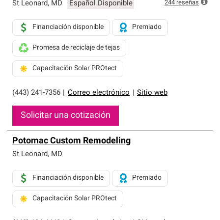
exclusiva y cumplen con estándares estrictos de
244
reseñas
St Leonard
,
MD
Español Disponible
profesionalismo, confiabilidad y destreza incomparable.
Solo ellos pueden ofrecer nuestra mejor garantía de
Financiación disponible
Premiado
sistemas de techos.
Promesa de reciclaje de tejas
Capacitación Solar PROtect
(443) 241-7356
|
Correo electrónico
|
Sitio web
Solicitar una cotización
Potomac Custom Remodeling
St Leonard
,
MD
Financiación disponible
Premiado
Capacitación Solar PROtect