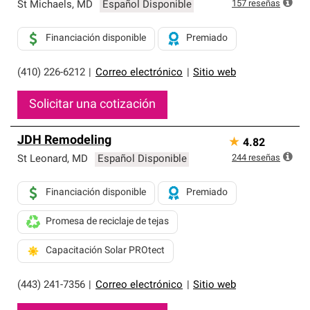
exclusiva y cumplen con estándares estrictos de
157
reseñas
St Michaels
,
MD
Español Disponible
profesionalismo, confiabilidad y destreza incomparable.
Solo ellos pueden ofrecer nuestra mejor garantía de
Financiación disponible
Premiado
sistemas de techos.
(410) 226-6212
|
Correo electrónico
|
Sitio web
Solicitar una cotización
JDH Remodeling
★
4.82
244
reseñas
St Leonard
,
MD
Español Disponible
Financiación disponible
Premiado
Promesa de reciclaje de tejas
Capacitación Solar PROtect
(443) 241-7356
|
Correo electrónico
|
Sitio web