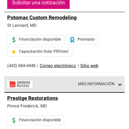
Solicitar una cotización
Potomac Custom Remodeling
St Leonard
,
MD
Financiación disponible
Premiado
Capacitación Solar PROtect
(443) 684-4448
|
Correo electrónico
|
Sitio web
MÁS INFORMACIÓN
Los Contratistas Preferenciales de Owens Corning son
Prestige Restorations
parte de una red exclusiva de profesionales de techos
que cumplen con altos estándares y requisitos estrictos
Prince Frederick
,
MD
de profesionalismo y confiabilidad.
Financiación disponible