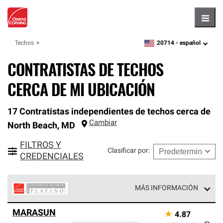
Hambu
20714 -
español
Techos
zipcode,
language
CONTRATISTAS DE TECHOS
CERCA DE MI UBICACIÓN
17 Contratistas independientes de techos cerca de
Cambiar
North Beach
,
MD
FILTROS Y
Clasificar por
:
CREDENCIALES
MÁS INFORMACIÓN
Los Contratistas Preferenciales Platinum de Owens
MARASUN
★
4.87
Corning constituyen el nivel superior de nuestra red