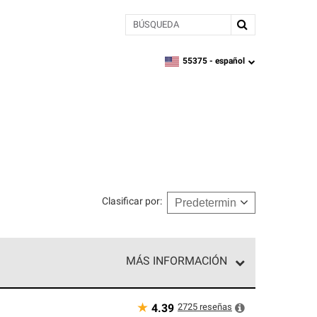
BÚSQUEDA
55375 -
español
zipcode,
language
Clasificar por
:
MÁS INFORMACIÓN
n el nivel superior de nuestra red exclusiva y
y destreza incomparable. Solo ellos pueden
★
2725
reseñas
4.39