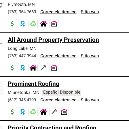
er nuestra mejor garantía de sistemas de techos.
Plymouth
,
MN
(763) 354-7660
|
Correo electrónico
|
Sitio web
All Around Property Preservation
Long Lake
,
MN
(763) 447-3944
|
Correo electrónico
|
Sitio web
Prominent Roofing
Minnetonka
,
MN
Español Disponible
(612) 345-4799
|
Correo electrónico
|
Sitio web
Priority Contracting and Roofing