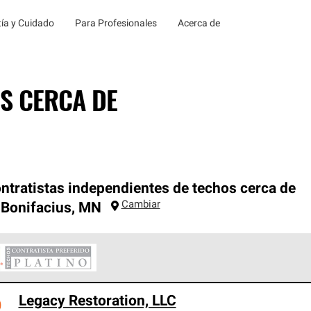
ía y Cuidado
Para Profesionales
Acerca de
S CERCA DE
ntratistas independientes de techos cerca de
Cambiar
 Bonifacius
,
MN
ontratistas Preferenciales Platinum de Owens Corning constituye
Legacy Restoration, LLC
en con estándares estrictos de profesionalismo, confiabilidad 