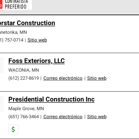
ontratistas Preferenciales de Owens Corning son parte de una r
rstar Construction
en con altos estándares y requisitos estrictos de profesionalism
nnetonka
,
MN
1) 757-0714
|
Sitio web
Foss Exteriors, LLC
WACONIA
,
MN
(612) 227-8619
|
Correo electrónico
|
Sitio web
Presidential Construction Inc
Maple Grove
,
MN
(651) 766-3464
|
Correo electrónico
|
Sitio web