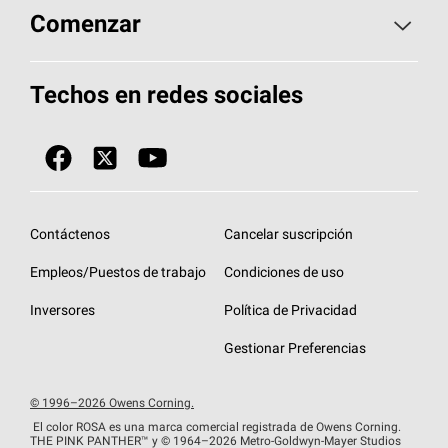
Aspectos básicos sobre techos
Comenzar
Total Protection Roofing
System®
Herramientas de diseño y color
Llame al 1-800-GET
-
PINK®
Techos en redes sociales
Componentes para techos
Biblioteca de documentos
Contratistas de techos por ubicación
Tecnología
SureNail®
Únase a la red de contratistas de techos
Encuentre una tienda o encuentre un
Protección contra algas
StreakGuard™
distribuidor
Diseño en el techo
Contáctenos
Cancelar suscripción
Colección de techos en colores fríos
Financiamiento de techos
Empleos/Puestos de trabajo
Condiciones de uso
Eventos para contratistas
Garantías de techos
Inversores
Política de Privacidad
Declaración de rendimiento de la UE
Gestionar Preferencias
© 1996–2026 Owens Corning.
El color ROSA es una marca comercial registrada de Owens Corning.
THE PINK
PANTHER™
y © 1964–2026 Metro-Goldwyn-Mayer Studios