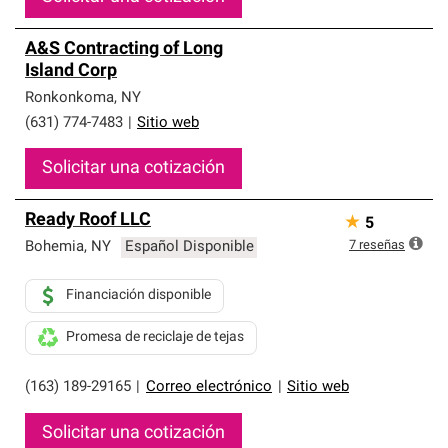
A&S Contracting of Long
Island Corp
Ronkonkoma
,
NY
(631) 774-7483
|
Sitio web
Solicitar una cotización
Ready Roof LLC
★
5
7
reseñas
Bohemia
,
NY
Español Disponible
Financiación disponible
Promesa de reciclaje de tejas
(163) 189-29165
|
Correo electrónico
|
Sitio web
Solicitar una cotización