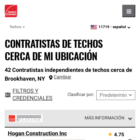
Hambu
11719 -
español
Techos
zipcode,
language
CONTRATISTAS DE TECHOS
CERCA DE MI UBICACIÓN
42 Contratistas independientes de techos cerca de
Cambiar
Brookhaven
,
NY
FILTROS Y
Clasificar por
:
CREDENCIALES
MÁS INFORMACIÓN
Los Contratistas Preferenciales Platinum de Owens
Hogan Construction Inc
★
4.75
Corning constituyen el nivel superior de nuestra red