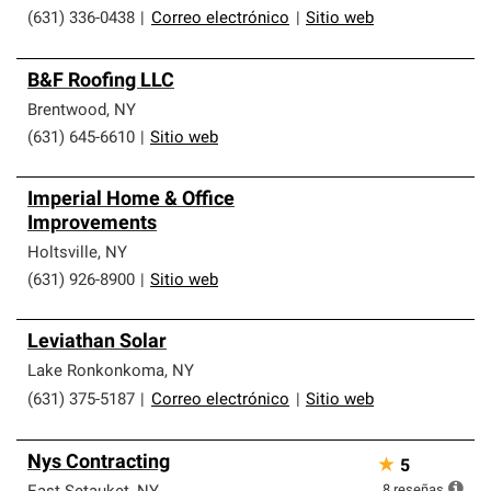
(631) 336-0438
|
Correo electrónico
|
Sitio web
B&F Roofing LLC
Brentwood
,
NY
(631) 645-6610
|
Sitio web
Imperial Home & Office
Improvements
Holtsville
,
NY
(631) 926-8900
|
Sitio web
Leviathan Solar
Lake Ronkonkoma
,
NY
(631) 375-5187
|
Correo electrónico
|
Sitio web
Nys Contracting
★
5
8
reseñas