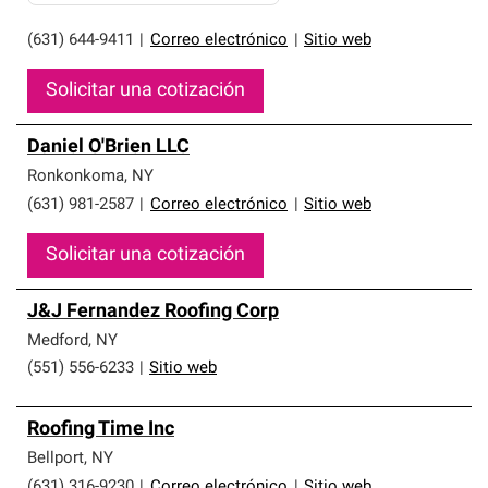
(631) 644-9411
|
Correo electrónico
|
Sitio web
Solicitar una cotización
Daniel O'Brien LLC
Ronkonkoma
,
NY
(631) 981-2587
|
Correo electrónico
|
Sitio web
Solicitar una cotización
J&J Fernandez Roofing Corp
Medford
,
NY
(551) 556-6233
|
Sitio web
Roofing Time Inc
Bellport
,
NY
(631) 316-9230
|
Correo electrónico
|
Sitio web