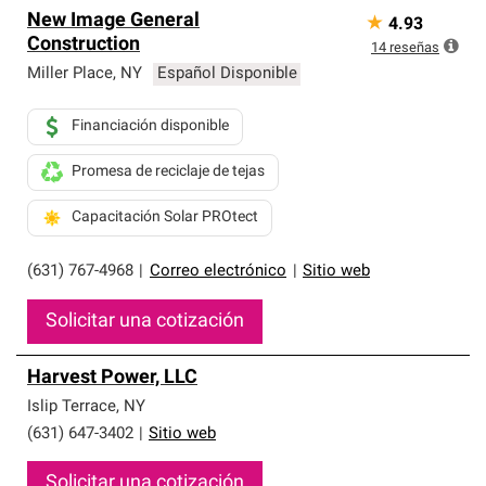
Los Contratistas Preferenciales de Owens Corning son
New Image General
★
4.93
parte de una red exclusiva de profesionales de techos
Construction
que cumplen con altos estándares y requisitos estrictos
14
reseñas
de profesionalismo y confiabilidad.
Miller Place
,
NY
Español Disponible
Financiación disponible
Promesa de reciclaje de tejas
Capacitación Solar PROtect
(631) 767-4968
|
Correo electrónico
|
Sitio web
Solicitar una cotización
Harvest Power, LLC
Islip Terrace
,
NY
(631) 647-3402
|
Sitio web
Solicitar una cotización