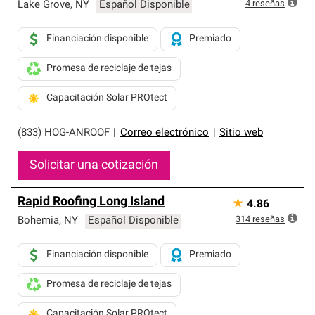
exclusiva y cumplen con estándares estrictos de
4
reseñas
Lake Grove
,
NY
Español Disponible
profesionalismo, confiabilidad y destreza incomparable.
Solo ellos pueden ofrecer nuestra mejor garantía de
Financiación disponible
Premiado
sistemas de techos.
Promesa de reciclaje de tejas
Capacitación Solar PROtect
(833) HOG-ANROOF
|
Correo electrónico
|
Sitio web
Solicitar una cotización
Rapid Roofing Long Island
★
4.86
314
reseñas
Bohemia
,
NY
Español Disponible
Financiación disponible
Premiado
Promesa de reciclaje de tejas
Capacitación Solar PROtect