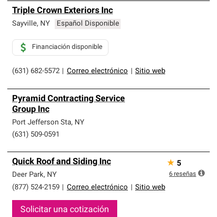
Triple Crown Exteriors Inc
Sayville
,
NY
Español Disponible
Financiación disponible
(631) 682-5572
|
Correo electrónico
|
Sitio web
Pyramid Contracting Service
Group Inc
Port Jefferson Sta
,
NY
(631) 509-0591
Quick Roof and Siding Inc
★
5
6
reseñas
Deer Park
,
NY
(877) 524-2159
|
Correo electrónico
|
Sitio web
Solicitar una cotización