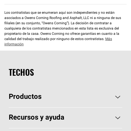
Los contratistas que se enumeran aquí son independientes y no están
asociados a Owens Corning Roofing and Asphalt, LLC ni a ninguna de sus
filiales (en su conjunto, “Owens Corning”). La decisión de contratar a
cualquiera de los contratistas mencionados en esta lista es exclusiva del
propietario de la casa. Owens Corning no ofrece garantías en cuanto a la
calidad del trabajo realizado por ninguno de estos contratistas.
Más
información
TECHOS
Productos
Elija sus tejas
Recursos y ayuda
Encuentre un contratista