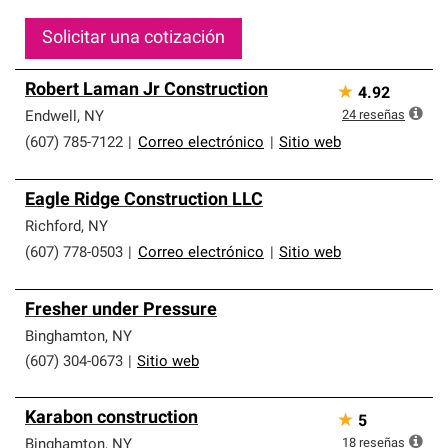
Solicitar una cotización
Robert Laman Jr Construction
★
4.92
24
reseñas
Endwell
,
NY
(607) 785-7122
|
Correo electrónico
|
Sitio web
Eagle Ridge Construction LLC
Richford
,
NY
(607) 778-0503
|
Correo electrónico
|
Sitio web
Fresher under Pressure
Binghamton
,
NY
(607) 304-0673
|
Sitio web
Karabon construction
★
5
18
reseñas
Binghamton
,
NY