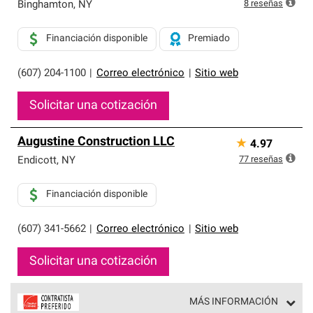
exclusiva y cumplen con estándares estrictos de
8
reseñas
Binghamton
,
NY
profesionalismo, confiabilidad y destreza incomparable.
Solo ellos pueden ofrecer nuestra mejor garantía de
Financiación disponible
Premiado
sistemas de techos.
(607) 204-1100
|
Correo electrónico
|
Sitio web
Solicitar una cotización
Augustine Construction LLC
★
4.97
77
reseñas
Endicott
,
NY
Financiación disponible
(607) 341-5662
|
Correo electrónico
|
Sitio web
Solicitar una cotización
MÁS INFORMACIÓN