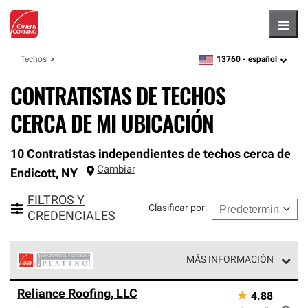
Hambu
13760 -
español
Techos
zipcode,
language
CONTRATISTAS DE TECHOS
CERCA DE MI UBICACIÓN
10 Contratistas independientes de techos cerca de
Cambiar
Endicott
,
NY
FILTROS Y
Clasificar por
:
CREDENCIALES
MÁS INFORMACIÓN
Los Contratistas Preferenciales Platinum de Owens
Reliance Roofing, LLC
★
4.88
Corning constituyen el nivel superior de nuestra red