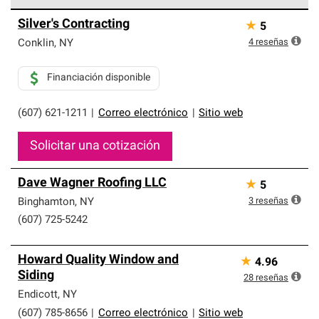
Los Contratistas Preferenciales de Owens Corning son
Silver's Contracting
★
5
parte de una red exclusiva de profesionales de techos
que cumplen con altos estándares y requisitos estrictos
4
reseñas
Conklin
,
NY
de profesionalismo y confiabilidad.
Financiación disponible
(607) 621-1211
|
Correo electrónico
|
Sitio web
Solicitar una cotización
Dave Wagner Roofing LLC
★
5
3
reseñas
Binghamton
,
NY
(607) 725-5242
Howard Quality Window and
★
4.96
Siding
28
reseñas
Endicott
,
NY
(607) 785-8656
|
Correo electrónico
|
Sitio web