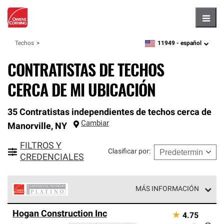
Hambu
11949 -
español
Techos
zipcode,
language
CONTRATISTAS DE TECHOS
CERCA DE MI UBICACIÓN
35 Contratistas independientes de techos cerca de
Cambiar
Manorville
,
NY
FILTROS Y
Clasificar por
:
CREDENCIALES
MÁS INFORMACIÓN
Los Contratistas Preferenciales Platinum de Owens
Hogan Construction Inc
★
4.75
Corning constituyen el nivel superior de nuestra red