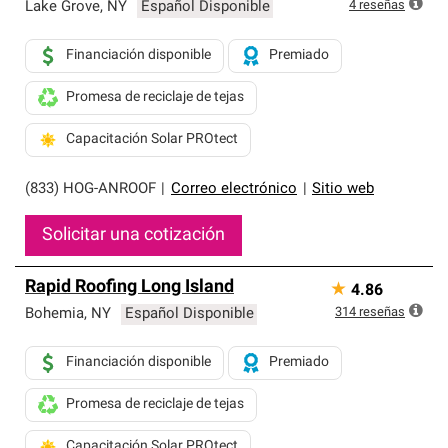
exclusiva y cumplen con estándares estrictos de
4
reseñas
Lake Grove
,
NY
Español Disponible
profesionalismo, confiabilidad y destreza incomparable.
Solo ellos pueden ofrecer nuestra mejor garantía de
Financiación disponible
Premiado
sistemas de techos.
Promesa de reciclaje de tejas
Capacitación Solar PROtect
(833) HOG-ANROOF
|
Correo electrónico
|
Sitio web
Solicitar una cotización
Rapid Roofing Long Island
★
4.86
314
reseñas
Bohemia
,
NY
Español Disponible
Financiación disponible
Premiado
Promesa de reciclaje de tejas
Capacitación Solar PROtect