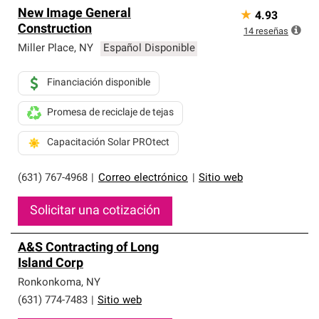
Los Contratistas Preferenciales de Owens Corning son
New Image General
★
4.93
parte de una red exclusiva de profesionales de techos
Construction
que cumplen con altos estándares y requisitos estrictos
14
reseñas
de profesionalismo y confiabilidad.
Miller Place
,
NY
Español Disponible
Financiación disponible
Promesa de reciclaje de tejas
Capacitación Solar PROtect
(631) 767-4968
|
Correo electrónico
|
Sitio web
Solicitar una cotización
A&S Contracting of Long
Island Corp
Ronkonkoma
,
NY
(631) 774-7483
|
Sitio web