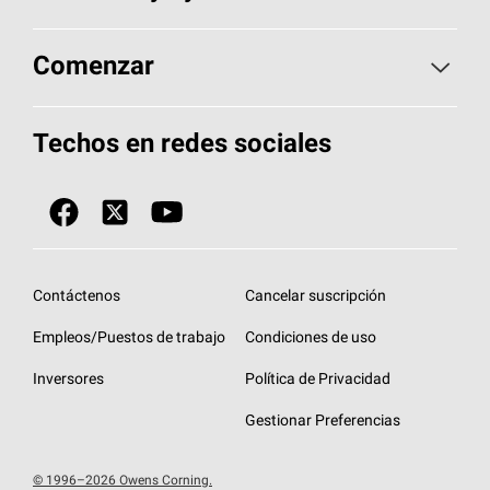
Encuentre un contratista
Aspectos básicos sobre techos
Comenzar
Total Protection Roofing
System®
Herramientas de diseño y color
Llame al 1-800-GET
-
PINK®
Techos en redes sociales
Componentes para techos
Biblioteca de documentos
Contratistas de techos por ubicación
Tecnología
SureNail®
Únase a la red de contratistas de techos
Encuentre una tienda o encuentre un
Protección contra algas
StreakGuard™
distribuidor
Diseño en el techo
Contáctenos
Cancelar suscripción
Colección de techos en colores fríos
Financiamiento de techos
Empleos/Puestos de trabajo
Condiciones de uso
Eventos para contratistas
Garantías de techos
Inversores
Política de Privacidad
Declaración de rendimiento de la UE
Gestionar Preferencias
© 1996–2026 Owens Corning.