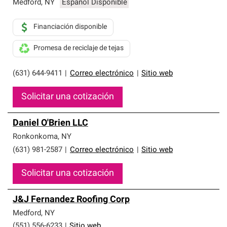
Medford
,
NY
Español Disponible
Financiación disponible
Promesa de reciclaje de tejas
(631) 644-9411
|
Correo electrónico
|
Sitio web
Solicitar una cotización
Daniel O'Brien LLC
Ronkonkoma
,
NY
(631) 981-2587
|
Correo electrónico
|
Sitio web
Solicitar una cotización
J&J Fernandez Roofing Corp
Medford
,
NY
(551) 556-6233
|
Sitio web