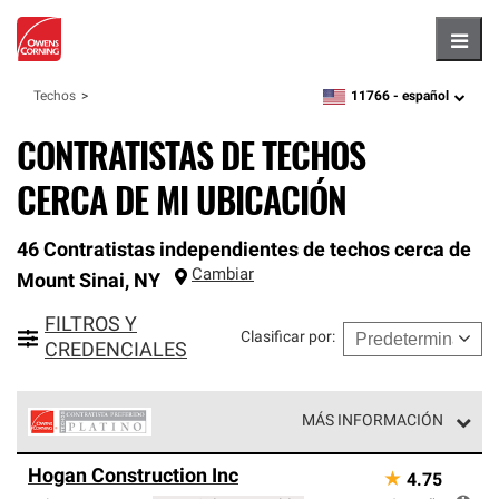
Hambu
11766 -
español
Techos
zipcode,
language
CONTRATISTAS DE TECHOS
CERCA DE MI UBICACIÓN
46 Contratistas independientes de techos cerca de
Cambiar
Mount Sinai
,
NY
FILTROS Y
Clasificar por
:
CREDENCIALES
MÁS INFORMACIÓN
Los Contratistas Preferenciales Platinum de Owens
Hogan Construction Inc
★
4.75
Corning constituyen el nivel superior de nuestra red