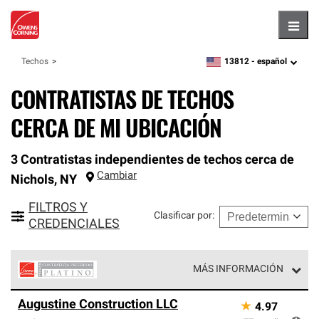
Hambu
13812 -
español
Techos
zipcode,
language
CONTRATISTAS DE TECHOS
CERCA DE MI UBICACIÓN
3 Contratistas independientes de techos cerca de
Cambiar
Nichols
,
NY
FILTROS Y
Clasificar por
:
CREDENCIALES
MÁS INFORMACIÓN
Los Contratistas Preferenciales Platinum de Owens
Augustine Construction LLC
★
4.97
Corning constituyen el nivel superior de nuestra red