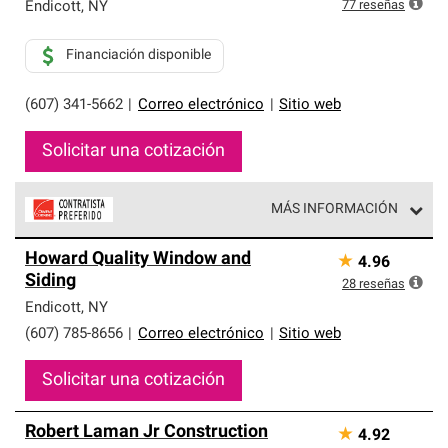
exclusiva y cumplen con estándares estrictos de
77
reseñas
Endicott
,
NY
profesionalismo, confiabilidad y destreza incomparable.
Solo ellos pueden ofrecer nuestra mejor garantía de
Financiación disponible
sistemas de techos.
(607) 341-5662
|
Correo electrónico
|
Sitio web
Solicitar una cotización
MÁS INFORMACIÓN
Los Contratistas Preferenciales de Owens Corning son
Howard Quality Window and
★
4.96
parte de una red exclusiva de profesionales de techos
Siding
que cumplen con altos estándares y requisitos estrictos
28
reseñas
de profesionalismo y confiabilidad.
Endicott
,
NY
(607) 785-8656
|
Correo electrónico
|
Sitio web
Solicitar una cotización
Robert Laman Jr Construction
★
4.92