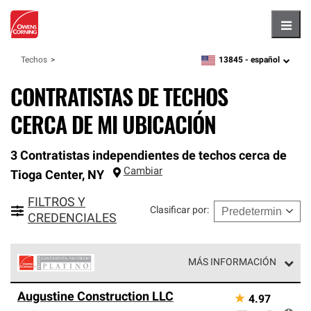
Hambu
13845 -
español
Techos
zipcode,
language
CONTRATISTAS DE TECHOS
CERCA DE MI UBICACIÓN
3 Contratistas independientes de techos cerca de
Cambiar
Tioga Center
,
NY
FILTROS Y
Clasificar por
:
CREDENCIALES
MÁS INFORMACIÓN
Los Contratistas Preferenciales Platinum de Owens
Augustine Construction LLC
★
4.97
Corning constituyen el nivel superior de nuestra red