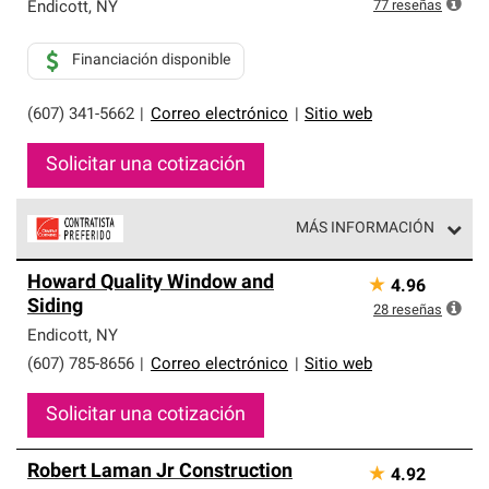
exclusiva y cumplen con estándares estrictos de
77
reseñas
Endicott
,
NY
profesionalismo, confiabilidad y destreza incomparable.
Solo ellos pueden ofrecer nuestra mejor garantía de
Financiación disponible
sistemas de techos.
(607) 341-5662
|
Correo electrónico
|
Sitio web
Solicitar una cotización
MÁS INFORMACIÓN
Los Contratistas Preferenciales de Owens Corning son
Howard Quality Window and
★
4.96
parte de una red exclusiva de profesionales de techos
Siding
que cumplen con altos estándares y requisitos estrictos
28
reseñas
de profesionalismo y confiabilidad.
Endicott
,
NY
(607) 785-8656
|
Correo electrónico
|
Sitio web
Solicitar una cotización
Robert Laman Jr Construction
★
4.92