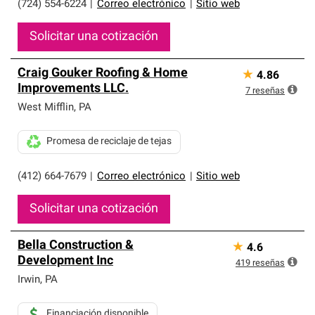
(724) 554-6224
|
Correo electrónico
|
Sitio web
Solicitar una cotización
Craig Gouker Roofing & Home
★
4.86
Improvements LLC.
7
reseñas
West Mifflin
,
PA
Promesa de reciclaje de tejas
(412) 664-7679
|
Correo electrónico
|
Sitio web
Solicitar una cotización
Bella Construction &
★
4.6
Development Inc
419
reseñas
Irwin
,
PA
Financiación disponible