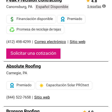
Peak Precision Contracting
★
4.8
5
reseñas
Canonsburg
,
PA
Español Disponible
Financiación disponible
Premiado
Promesa de reciclaje de tejas
(412) 498-4299
|
Correo electrónico
|
Sitio web
Solicitar una cotización
Absolute Roofing
Carnegie
,
PA
Premiado
Capacitación Solar PROtect
(844) 522-7658
|
Sitio web
Bronson Roofing