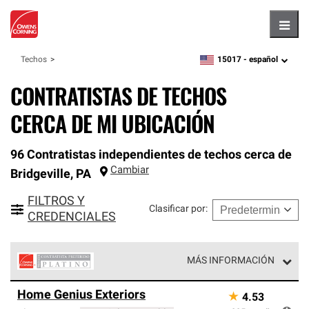
Hambu
15017 -
español
Techos
zipcode,
language
CONTRATISTAS DE TECHOS
CERCA DE MI UBICACIÓN
96 Contratistas independientes de techos cerca de
Cambiar
Bridgeville
,
PA
FILTROS Y
Clasificar por
:
CREDENCIALES
MÁS INFORMACIÓN
Los Contratistas Preferenciales Platinum de Owens
Home Genius Exteriors
★
4.53
Corning constituyen el nivel superior de nuestra red