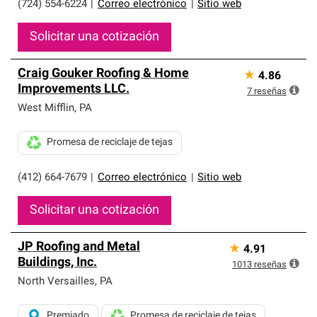
(724) 554-6224
|
Correo electrónico
|
Sitio web
Solicitar una cotización
Craig Gouker Roofing & Home
★
4.86
Improvements LLC.
7
reseñas
West Mifflin
,
PA
Promesa de reciclaje de tejas
(412) 664-7679
|
Correo electrónico
|
Sitio web
Solicitar una cotización
JP Roofing and Metal
★
4.91
Buildings, Inc.
1013
reseñas
North Versailles
,
PA
Premiado
Promesa de reciclaje de tejas