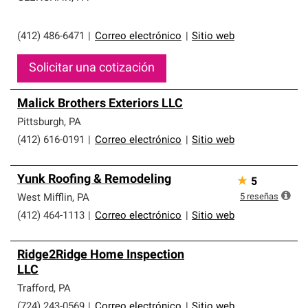
(412) 486-6471
|
Correo electrónico
|
Sitio web
Solicitar una cotización
Malick Brothers Exteriors LLC
Pittsburgh
,
PA
(412) 616-0191
|
Correo electrónico
|
Sitio web
Yunk Roofing & Remodeling
★
5
5
reseñas
West Mifflin
,
PA
(412) 464-1113
|
Correo electrónico
|
Sitio web
Ridge2Ridge Home Inspection
LLC
Trafford
,
PA
(724) 243-0569
|
Correo electrónico
|
Sitio web