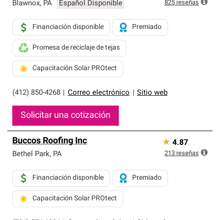
exclusiva y cumplen con estándares estrictos de
825
reseñas
Blawnox
,
PA
Español Disponible
profesionalismo, confiabilidad y destreza incomparable.
Solo ellos pueden ofrecer nuestra mejor garantía de
Financiación disponible
Premiado
sistemas de techos.
Promesa de reciclaje de tejas
Capacitación Solar PROtect
(412) 850-4268
|
Correo electrónico
|
Sitio web
Solicitar una cotización
Buccos Roofing Inc
★
4.87
213
reseñas
Bethel Park
,
PA
Financiación disponible
Premiado
Capacitación Solar PROtect