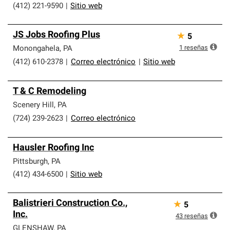
(412) 221-9590
|
Sitio web
JS Jobs Roofing Plus
★
5
1
reseñas
Monongahela
,
PA
(412) 610-2378
|
Correo electrónico
|
Sitio web
T & C Remodeling
Scenery Hill
,
PA
(724) 239-2623
|
Correo electrónico
Hausler Roofing Inc
Pittsburgh
,
PA
(412) 434-6500
|
Sitio web
Balistrieri Construction Co.,
★
5
Inc.
43
reseñas
GLENSHAW
,
PA