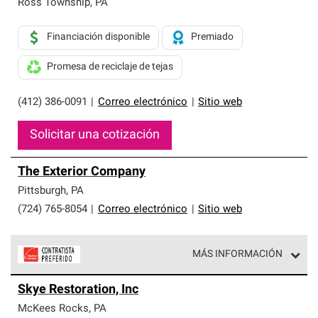
Ross Township
,
PA
Financiación disponible
Premiado
Promesa de reciclaje de tejas
(412) 386-0091
|
Correo electrónico
|
Sitio web
Solicitar una cotización
The Exterior Company
Pittsburgh
,
PA
(724) 765-8054
|
Correo electrónico
|
Sitio web
MÁS INFORMACIÓN
Los Contratistas Preferenciales de Owens Corning son
Skye Restoration, Inc
parte de una red exclusiva de profesionales de techos
que cumplen con altos estándares y requisitos estrictos
McKees Rocks
,
PA