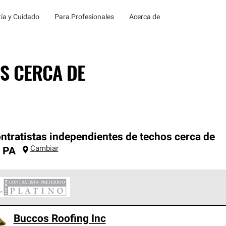
ía y Cuidado
Para Profesionales
Acerca de
S CERCA DE
ntratistas independientes de techos cerca de
Cambiar
,
PA
ontratistas Preferenciales Platinum de Owens Corning constituye
Buccos Roofing Inc
en con estándares estrictos de profesionalismo, confiabilidad 