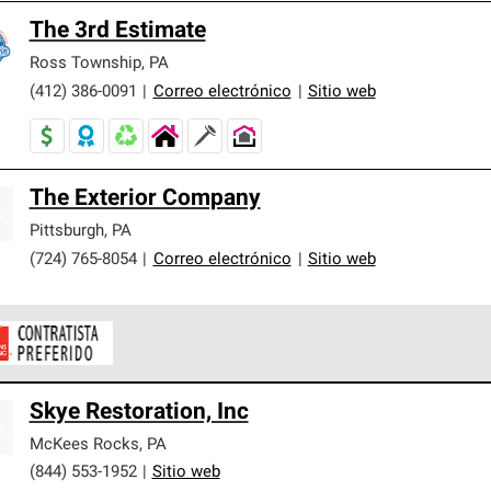
The 3rd Estimate
Ross Township
,
PA
(412) 386-0091
|
Correo electrónico
|
Sitio web
The Exterior Company
Pittsburgh
,
PA
(724) 765-8054
|
Correo electrónico
|
Sitio web
ontratistas Preferenciales de Owens Corning son parte de una r
Skye Restoration, Inc
en con altos estándares y requisitos estrictos de profesionalism
McKees Rocks
,
PA
(844) 553-1952
|
Sitio web