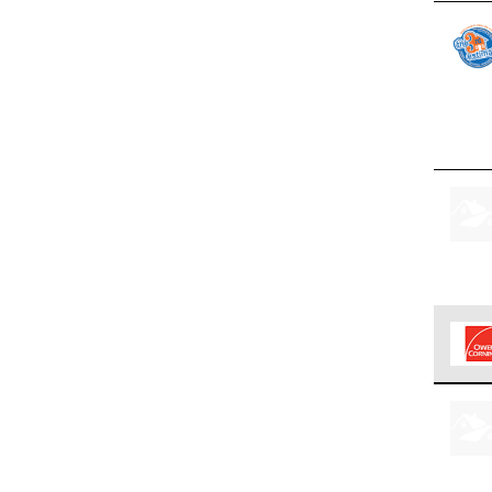
Los C
cumpl