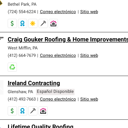
er nuestra mejor garantía de sistemas de techos.
Bethel Park
,
PA
(724) 554-6224
|
Correo electrónico
|
Sitio web
Craig Gouker Roofing & Home Improvements
West Mifflin
,
PA
(412) 664-7679
|
Correo electrónico
|
Sitio web
Ireland Contracting
Glenshaw
,
PA
Español Disponible
(412) 492-7663
|
Correo electrónico
|
Sitio web
Lifetime Quality Roofing