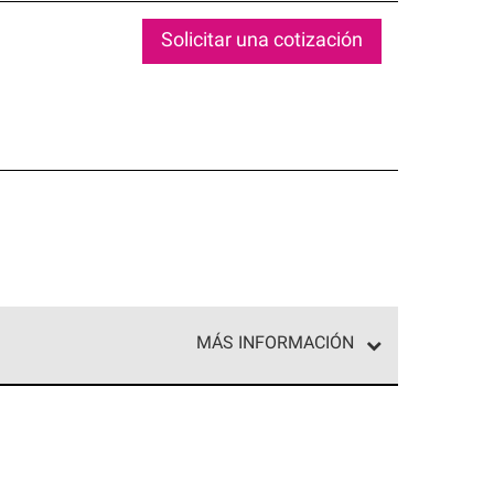
Solicitar una cotización
MÁS INFORMACIÓN
ed exclusiva de profesionales de techos que
o y confiabilidad.