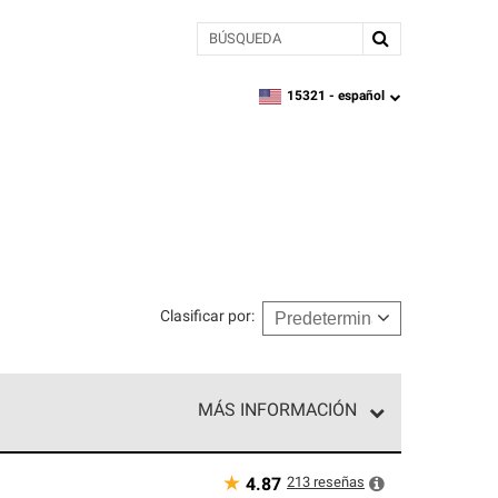
BÚSQUEDA
15321 -
español
zipcode,
language
Clasificar por
:
MÁS INFORMACIÓN
n el nivel superior de nuestra red exclusiva y
y destreza incomparable. Solo ellos pueden
★
213
reseñas
4.87