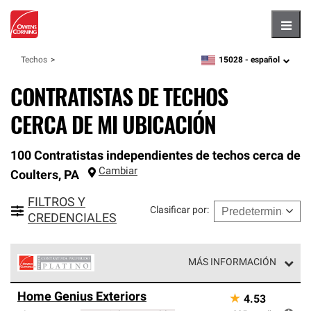
Hambu
15028 -
español
Techos
zipcode,
language
CONTRATISTAS DE TECHOS
CERCA DE MI UBICACIÓN
100 Contratistas independientes de techos cerca de
Cambiar
Coulters
,
PA
FILTROS Y
Clasificar por
:
CREDENCIALES
MÁS INFORMACIÓN
Los Contratistas Preferenciales Platinum de Owens
Home Genius Exteriors
★
4.53
Corning constituyen el nivel superior de nuestra red