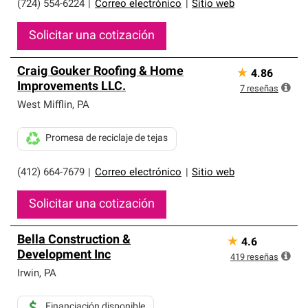
(724) 554-6224
|
Correo electrónico
|
Sitio web
Solicitar una cotización
Craig Gouker Roofing & Home
★
4.86
Improvements LLC.
7
reseñas
West Mifflin
,
PA
Promesa de reciclaje de tejas
(412) 664-7679
|
Correo electrónico
|
Sitio web
Solicitar una cotización
Bella Construction &
★
4.6
Development Inc
419
reseñas
Irwin
,
PA
Financiación disponible