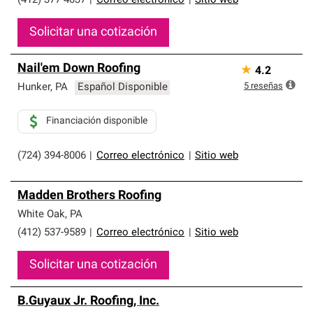
(412) 377-4037
|
Correo electrónico
|
Sitio web
Solicitar una cotización
Nail'em Down Roofing
★
4.2
5
reseñas
Hunker
,
PA
Español Disponible
Financiación disponible
(724) 394-8006
|
Correo electrónico
|
Sitio web
Madden Brothers Roofing
White Oak
,
PA
(412) 537-9589
|
Correo electrónico
|
Sitio web
Solicitar una cotización
B.Guyaux Jr. Roofing, Inc.