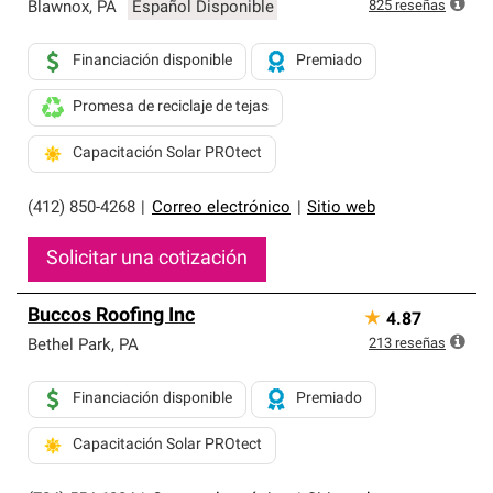
exclusiva y cumplen con estándares estrictos de
825
reseñas
Blawnox
,
PA
Español Disponible
profesionalismo, confiabilidad y destreza incomparable.
Solo ellos pueden ofrecer nuestra mejor garantía de
Financiación disponible
Premiado
sistemas de techos.
Promesa de reciclaje de tejas
Capacitación Solar PROtect
(412) 850-4268
|
Correo electrónico
|
Sitio web
Solicitar una cotización
Buccos Roofing Inc
★
4.87
213
reseñas
Bethel Park
,
PA
Financiación disponible
Premiado
Capacitación Solar PROtect