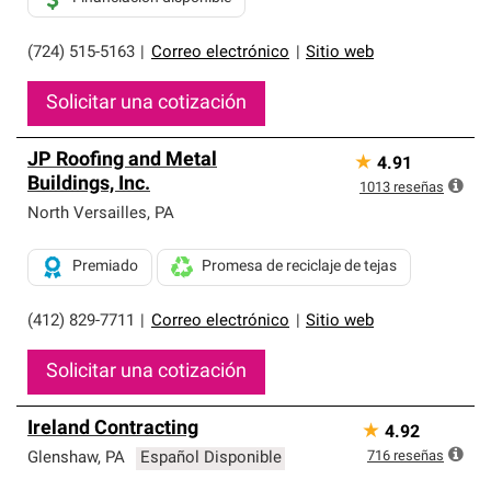
(724) 515-5163
|
Correo electrónico
|
Sitio web
Solicitar una cotización
JP Roofing and Metal
★
4.91
Buildings, Inc.
1013
reseñas
North Versailles
,
PA
Premiado
Promesa de reciclaje de tejas
(412) 829-7711
|
Correo electrónico
|
Sitio web
Solicitar una cotización
Ireland Contracting
★
4.92
716
reseñas
Glenshaw
,
PA
Español Disponible