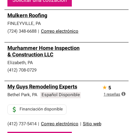
Solicitar una cotización
Mulkern Roofing
FINLEYVILLE
,
PA
(724) 348-6688
|
Correo electrónico
Murhammer Home Inspection
& Construction LLC
Elizabeth
,
PA
(412) 708-0729
My Guys Remodeling Experts
★
5
1
reseñas
Bethel Park
,
PA
Español Disponible
Financiación disponible
(412) 737-5414
|
Correo electrónico
|
Sitio web