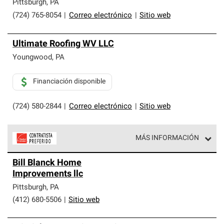
Pittsburgh
,
PA
(724) 765-8054
|
Correo electrónico
|
Sitio web
Ultimate Roofing WV LLC
Youngwood
,
PA
Financiación disponible
(724) 580-2844
|
Correo electrónico
|
Sitio web
MÁS INFORMACIÓN
Los Contratistas Preferenciales de Owens Corning son
Bill Blanck Home
parte de una red exclusiva de profesionales de techos
Improvements llc
que cumplen con altos estándares y requisitos estrictos
de profesionalismo y confiabilidad.
Pittsburgh
,
PA
(412) 680-5506
|
Sitio web