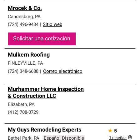
Mrocek & Co.
Canonsburg
,
PA
(724) 496-9434
|
Sitio web
Solicitar una cotización
Mulkern Roofing
FINLEYVILLE
,
PA
(724) 348-6688
|
Correo electrónico
Murhammer Home Inspection
& Construction LLC
Elizabeth
,
PA
(412) 708-0729
My Guys Remodeling Experts
★
5
1
reseñas
Bethel Park
,
PA
Español Disponible