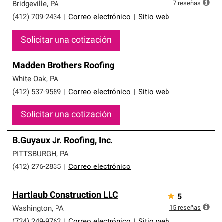
7
reseñas
Bridgeville
,
PA
(412) 709-2434
|
Correo electrónico
|
Sitio web
Solicitar una cotización
Madden Brothers Roofing
White Oak
,
PA
(412) 537-9589
|
Correo electrónico
|
Sitio web
Solicitar una cotización
B.Guyaux Jr. Roofing, Inc.
PITTSBURGH
,
PA
(412) 276-2835
|
Correo electrónico
Hartlaub Construction LLC
★
5
15
reseñas
Washington
,
PA
(724) 249-9762
|
Correo electrónico
|
Sitio web