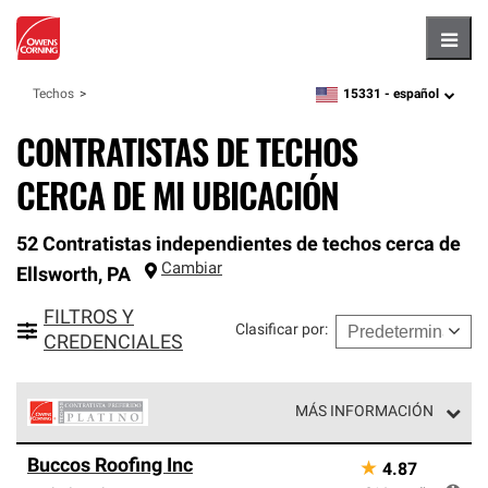
Hambu
15331 -
español
Techos
zipcode,
language
CONTRATISTAS DE TECHOS
CERCA DE MI UBICACIÓN
52 Contratistas independientes de techos cerca de
Cambiar
Ellsworth
,
PA
FILTROS Y
Clasificar por
:
CREDENCIALES
MÁS INFORMACIÓN
Los Contratistas Preferenciales Platinum de Owens
Buccos Roofing Inc
★
4.87
Corning constituyen el nivel superior de nuestra red