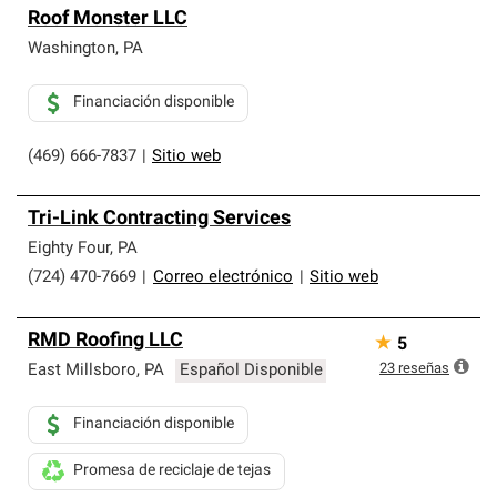
Los Contratistas Preferenciales de Owens Corning son
Roof Monster LLC
parte de una red exclusiva de profesionales de techos
que cumplen con altos estándares y requisitos estrictos
Washington
,
PA
de profesionalismo y confiabilidad.
Financiación disponible
(469) 666-7837
|
Sitio web
Tri-Link Contracting Services
Eighty Four
,
PA
(724) 470-7669
|
Correo electrónico
|
Sitio web
RMD Roofing LLC
★
5
23
reseñas
East Millsboro
,
PA
Español Disponible
Financiación disponible
Promesa de reciclaje de tejas