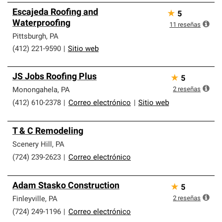
Escajeda Roofing and
★
5
Waterproofing
11
reseñas
Pittsburgh
,
PA
(412) 221-9590
|
Sitio web
JS Jobs Roofing Plus
★
5
2
reseñas
Monongahela
,
PA
(412) 610-2378
|
Correo electrónico
|
Sitio web
T & C Remodeling
Scenery Hill
,
PA
(724) 239-2623
|
Correo electrónico
Adam Stasko Construction
★
5
2
reseñas
Finleyville
,
PA
(724) 249-1196
|
Correo electrónico