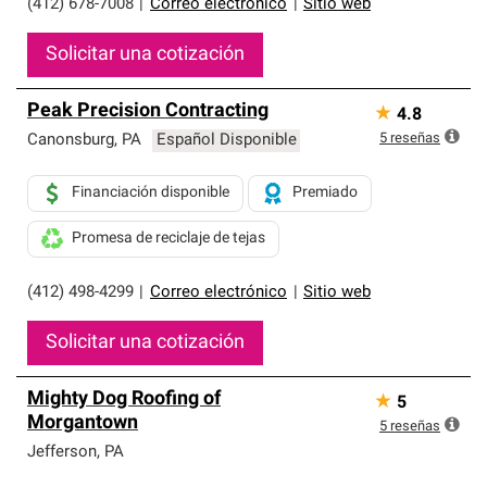
(412) 678-7008
|
Correo electrónico
|
Sitio web
Solicitar una cotización
Peak Precision Contracting
★
4.8
5
reseñas
Canonsburg
,
PA
Español Disponible
Financiación disponible
Premiado
Promesa de reciclaje de tejas
(412) 498-4299
|
Correo electrónico
|
Sitio web
Solicitar una cotización
Mighty Dog Roofing of
★
5
Morgantown
5
reseñas
Jefferson
,
PA