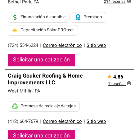
exclusiva y cumplen con estándares estrictos de
214
reseñas
Bethel Park
,
PA
profesionalismo, confiabilidad y destreza incomparable.
Solo ellos pueden ofrecer nuestra mejor garantía de
Financiación disponible
Premiado
sistemas de techos.
Capacitación Solar PROtect
(724) 554-6224
|
Correo electrónico
|
Sitio web
Solicitar una cotización
Craig Gouker Roofing & Home
★
4.86
Improvements LLC.
7
reseñas
West Mifflin
,
PA
Promesa de reciclaje de tejas
(412) 664-7679
|
Correo electrónico
|
Sitio web
Solicitar una cotización