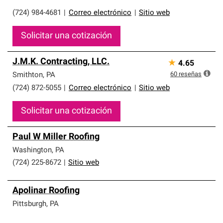
(724) 984-4681
|
Correo electrónico
|
Sitio web
Solicitar una cotización
J.M.K. Contracting, LLC.
★
4.65
60
reseñas
Smithton
,
PA
(724) 872-5055
|
Correo electrónico
|
Sitio web
Solicitar una cotización
Paul W Miller Roofing
Washington
,
PA
(724) 225-8672
|
Sitio web
Apolinar Roofing
Pittsburgh
,
PA