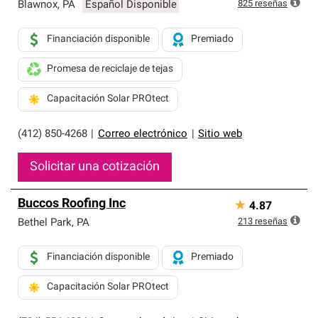
exclusiva y cumplen con estándares estrictos de
825
reseñas
Blawnox
,
PA
Español Disponible
profesionalismo, confiabilidad y destreza incomparable.
Solo ellos pueden ofrecer nuestra mejor garantía de
Financiación disponible
Premiado
sistemas de techos.
Promesa de reciclaje de tejas
Capacitación Solar PROtect
(412) 850-4268
|
Correo electrónico
|
Sitio web
Solicitar una cotización
Buccos Roofing Inc
★
4.87
213
reseñas
Bethel Park
,
PA
Financiación disponible
Premiado
Capacitación Solar PROtect