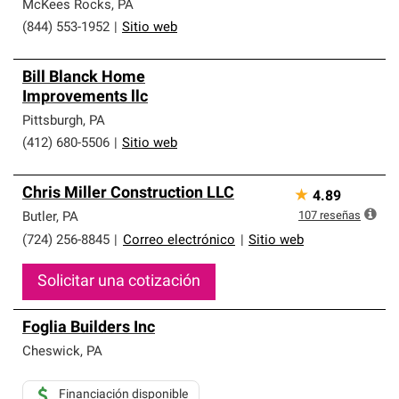
que cumplen con altos estándares y requisitos estrictos
McKees Rocks
,
PA
de profesionalismo y confiabilidad.
(844) 553-1952
|
Sitio web
Bill Blanck Home
Improvements llc
Pittsburgh
,
PA
(412) 680-5506
|
Sitio web
Chris Miller Construction LLC
★
4.89
107
reseñas
Butler
,
PA
(724) 256-8845
|
Correo electrónico
|
Sitio web
Solicitar una cotización
Foglia Builders Inc
Cheswick
,
PA
Financiación disponible