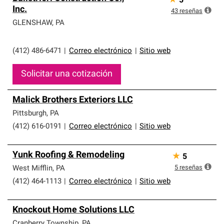
★
5
Inc.
43
reseñas
GLENSHAW
,
PA
(412) 486-6471
|
Correo electrónico
|
Sitio web
Solicitar una cotización
Malick Brothers Exteriors LLC
Pittsburgh
,
PA
(412) 616-0191
|
Correo electrónico
|
Sitio web
Yunk Roofing & Remodeling
★
5
5
reseñas
West Mifflin
,
PA
(412) 464-1113
|
Correo electrónico
|
Sitio web
Knockout Home Solutions LLC
Cranberry Township
,
PA