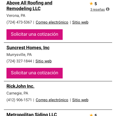
Above All Roofing and
★
5
Remodeling LLC
3
reseñas
Verona
,
PA
(724) 473-5367
|
Correo electrónico
|
Sitio web
Solicitar una cotización
Suncrest Homes, Inc
Murrysville
,
PA
(724) 327-1844
|
Sitio web
Solicitar una cotización
RickJohn Inc.
Carnegie
,
PA
(412) 906-1571
|
Correo electrónico
|
Sitio web
Metropolitan Siding LLC
★