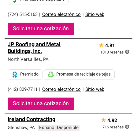
(724) 515-5163
|
Correo electrónico
|
Sitio web
Solicitar una cotización
JP Roofing and Metal
★
4.91
Buildings, Inc.
1013
reseñas
North Versailles
,
PA
Premiado
Promesa de reciclaje de tejas
(412) 829-7711
|
Correo electrónico
|
Sitio web
Solicitar una cotización
Ireland Contracting
★
4.92
716
reseñas
Glenshaw
,
PA
Español Disponible