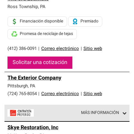
Ross Township
,
PA
Financiación disponible
Premiado
Promesa de reciclaje de tejas
(412) 386-0091
|
Correo electrónico
|
Sitio web
Solicitar una cotización
The Exterior Company
Pittsburgh
,
PA
(724) 765-8054
|
Correo electrónico
|
Sitio web
MÁS INFORMACIÓN
Los Contratistas Preferenciales de Owens Corning son
Skye Restoration, Inc
parte de una red exclusiva de profesionales de techos