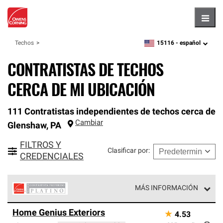
Hambu
15116 -
español
Techos
zipcode,
language
CONTRATISTAS DE TECHOS
CERCA DE MI UBICACIÓN
111 Contratistas independientes de techos cerca de
Cambiar
Glenshaw
,
PA
FILTROS Y
Clasificar por
:
CREDENCIALES
MÁS INFORMACIÓN
Los Contratistas Preferenciales Platinum de Owens
Home Genius Exteriors
★
4.53
Corning constituyen el nivel superior de nuestra red