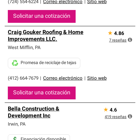
(724) 554-6224
|
Correo electrónico
|
Sitio web
Solicitar una cotización
Craig Gouker Roofing & Home
★
4.86
Improvements LLC.
7
reseñas
West Mifflin
,
PA
Promesa de reciclaje de tejas
(412) 664-7679
|
Correo electrónico
|
Sitio web
Solicitar una cotización
Bella Construction &
★
4.6
Development Inc
419
reseñas
Irwin
,
PA
Financiación disponible