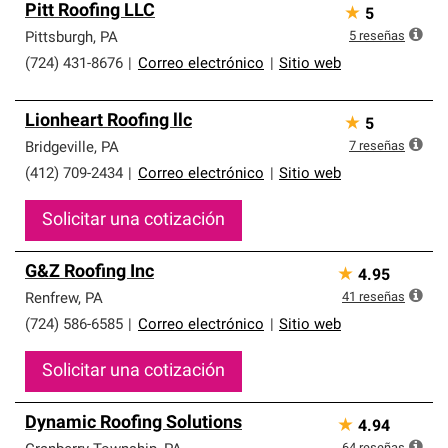
Pitt Roofing LLC
★
5
5
reseñas
Pittsburgh
,
PA
(724) 431-8676
|
Correo electrónico
|
Sitio web
Lionheart Roofing llc
★
5
7
reseñas
Bridgeville
,
PA
(412) 709-2434
|
Correo electrónico
|
Sitio web
Solicitar una cotización
G&Z Roofing Inc
★
4.95
41
reseñas
Renfrew
,
PA
(724) 586-6585
|
Correo electrónico
|
Sitio web
Solicitar una cotización
Dynamic Roofing Solutions
★
4.94