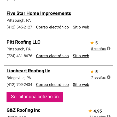
Five Star Home Improvements
Pittsburgh
,
PA
(412) 545-2127
|
Correo electrónico
|
Sitio web
Pitt Roofing LLC
★
5
5
reseñas
Pittsburgh
,
PA
(724) 431-8676
|
Correo electrónico
|
Sitio web
Lionheart Roofing llc
★
5
7
reseñas
Bridgeville
,
PA
(412) 709-2434
|
Correo electrónico
|
Sitio web
Solicitar una cotización
G&Z Roofing Inc
★
4.95