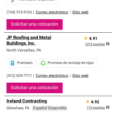
(724) 515-5163
|
Correo electrónico
|
Sitio web
Solicitar una cotización
JP Roofing and Metal
★
4.91
Buildings, Inc.
1013
reseñas
North Versailles
,
PA
Premiado
Promesa de reciclaje de tejas
(412) 829-7711
|
Correo electrónico
|
Sitio web
Solicitar una cotización
Ireland Contracting
★
4.92
716
reseñas
Glenshaw
,
PA
Español Disponible