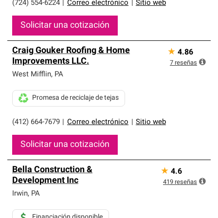
(724) 554-6224
|
Correo electrónico
|
Sitio web
Solicitar una cotización
Craig Gouker Roofing & Home
★
4.86
Improvements LLC.
7
reseñas
West Mifflin
,
PA
Promesa de reciclaje de tejas
(412) 664-7679
|
Correo electrónico
|
Sitio web
Solicitar una cotización
Bella Construction &
★
4.6
Development Inc
419
reseñas
Irwin
,
PA
Financiación disponible