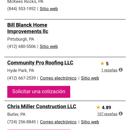
que cumplen con altos estándares y requisitos estrictos
McKees Rocks
,
PA
de profesionalismo y confiabilidad.
(844) 553-1952
|
Sitio web
Bill Blanck Home
Improvements llc
Pittsburgh
,
PA
(412) 680-5506
|
Sitio web
Community Pro Roofing LLC
★
5
1
reseñas
Hyde Park
,
PA
(412) 667-2539
|
Correo electrónico
|
Sitio web
Solicitar una cotización
Chris Miller Construction LLC
★
4.89
107
reseñas
Butler
,
PA
(724) 256-8845
|
Correo electrónico
|
Sitio web