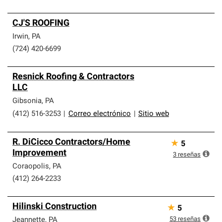
CJ'S ROOFING
Irwin
,
PA
(724) 420-6699
Resnick Roofing & Contractors
LLC
Gibsonia
,
PA
(412) 516-3253
|
Correo electrónico
|
Sitio web
R. DiCicco Contractors/Home
★
5
Improvement
3
reseñas
Coraopolis
,
PA
(412) 264-2233
Hilinski Construction
★
5
53
reseñas
Jeannette
,
PA