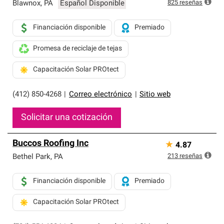
exclusiva y cumplen con estándares estrictos de
825
reseñas
Blawnox
,
PA
Español Disponible
profesionalismo, confiabilidad y destreza incomparable.
Solo ellos pueden ofrecer nuestra mejor garantía de
Financiación disponible
Premiado
sistemas de techos.
Promesa de reciclaje de tejas
Capacitación Solar PROtect
(412) 850-4268
|
Correo electrónico
|
Sitio web
Solicitar una cotización
Buccos Roofing Inc
★
4.87
213
reseñas
Bethel Park
,
PA
Financiación disponible
Premiado
Capacitación Solar PROtect