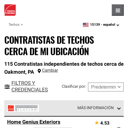
Hambu
15139 -
español
Techos
zipcode,
language
CONTRATISTAS DE TECHOS
CERCA DE MI UBICACIÓN
115 Contratistas independientes de techos cerca de
Cambiar
Oakmont
,
PA
FILTROS Y
Clasificar por
:
CREDENCIALES
MÁS INFORMACIÓN
Los Contratistas Preferenciales Platinum de Owens
Home Genius Exteriors
★
4.53
Corning constituyen el nivel superior de nuestra red