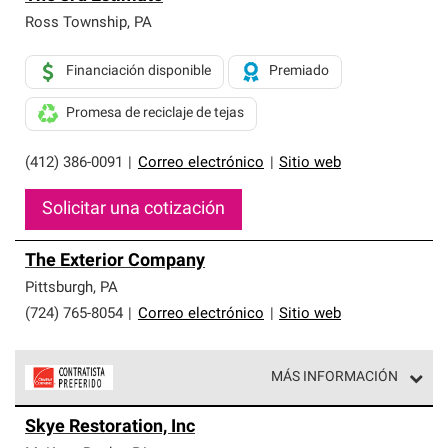
Ross Township
,
PA
Financiación disponible
Premiado
Promesa de reciclaje de tejas
(412) 386-0091
|
Correo electrónico
|
Sitio web
Solicitar una cotización
The Exterior Company
Pittsburgh
,
PA
(724) 765-8054
|
Correo electrónico
|
Sitio web
MÁS INFORMACIÓN
Los Contratistas Preferenciales de Owens Corning son
Skye Restoration, Inc
parte de una red exclusiva de profesionales de techos