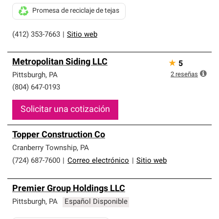
Promesa de reciclaje de tejas
(412) 353-7663
|
Sitio web
Metropolitan Siding LLC
★
5
2
reseñas
Pittsburgh
,
PA
(804) 647-0193
Solicitar una cotización
Topper Construction Co
Cranberry Township
,
PA
(724) 687-7600
|
Correo electrónico
|
Sitio web
Premier Group Holdings LLC
Pittsburgh
,
PA
Español Disponible