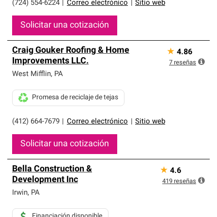
(724) 554-6224
|
Correo electrónico
|
Sitio web
Solicitar una cotización
Craig Gouker Roofing & Home
★
4.86
Improvements LLC.
7
reseñas
West Mifflin
,
PA
Promesa de reciclaje de tejas
(412) 664-7679
|
Correo electrónico
|
Sitio web
Solicitar una cotización
Bella Construction &
★
4.6
Development Inc
419
reseñas
Irwin
,
PA
Financiación disponible