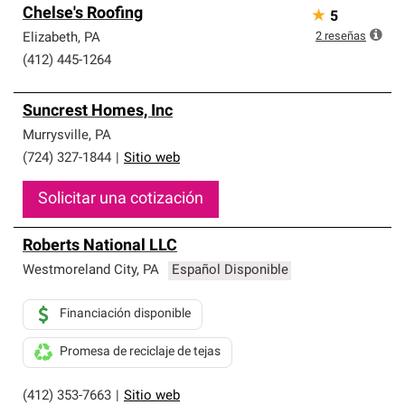
Chelse's Roofing
★
5
2
reseñas
Elizabeth
,
PA
(412) 445-1264
Suncrest Homes, Inc
Murrysville
,
PA
(724) 327-1844
|
Sitio web
Solicitar una cotización
Roberts National LLC
Westmoreland City
,
PA
Español Disponible
Financiación disponible
Promesa de reciclaje de tejas
(412) 353-7663
|
Sitio web