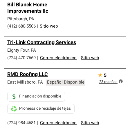
Los Contratistas Preferenciales de Owens Corning son
Bill Blanck Home
parte de una red exclusiva de profesionales de techos
Improvements llc
que cumplen con altos estándares y requisitos estrictos
de profesionalismo y confiabilidad.
Pittsburgh
,
PA
(412) 680-5506
|
Sitio web
Tri-Link Contracting Services
Eighty Four
,
PA
(724) 470-7669
|
Correo electrónico
|
Sitio web
RMD Roofing LLC
★
5
23
reseñas
East Millsboro
,
PA
Español Disponible
Financiación disponible
Promesa de reciclaje de tejas
(724) 984-4681
|
Correo electrónico
|
Sitio web