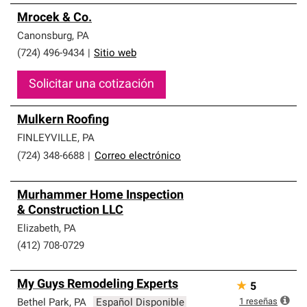
Mrocek & Co.
Canonsburg
,
PA
(724) 496-9434
|
Sitio web
Solicitar una cotización
Mulkern Roofing
FINLEYVILLE
,
PA
(724) 348-6688
|
Correo electrónico
Murhammer Home Inspection
& Construction LLC
Elizabeth
,
PA
(412) 708-0729
My Guys Remodeling Experts
★
5
1
reseñas
Bethel Park
,
PA
Español Disponible