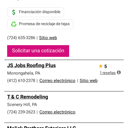
Financiación disponible
Promesa de reciclaje de tejas
(724) 635-3286
|
Sitio web
Solicitar una cotización
JS Jobs Roofing Plus
★
5
1
reseñas
Monongahela
,
PA
(412) 610-2378
|
Correo electrónico
|
Sitio web
T & C Remodeling
Scenery Hill
,
PA
(724) 239-2623
|
Correo electrónico