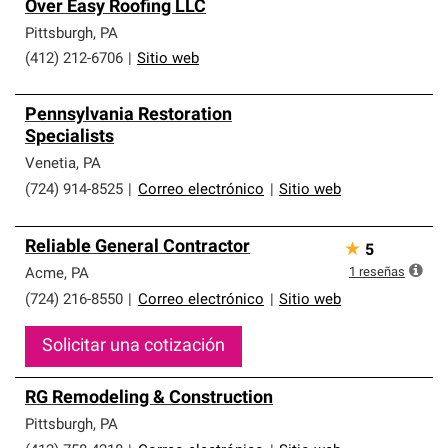
Over Easy Roofing LLC
Pittsburgh
,
PA
(412) 212-6706
|
Sitio web
Pennsylvania Restoration
Specialists
Venetia
,
PA
(724) 914-8525
|
Correo electrónico
|
Sitio web
Reliable General Contractor
★
5
1
reseñas
Acme
,
PA
(724) 216-8550
|
Correo electrónico
|
Sitio web
Solicitar una cotización
RG Remodeling & Construction
Pittsburgh
,
PA