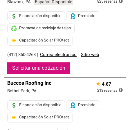
exclusiva y cumplen con estándares estrictos de
825
reseñas
Blawnox
,
PA
Español Disponible
profesionalismo, confiabilidad y destreza incomparable.
Solo ellos pueden ofrecer nuestra mejor garantía de
Financiación disponible
Premiado
sistemas de techos.
Promesa de reciclaje de tejas
Capacitación Solar PROtect
(412) 850-4268
|
Correo electrónico
|
Sitio web
Solicitar una cotización
Buccos Roofing Inc
★
4.87
213
reseñas
Bethel Park
,
PA
Financiación disponible
Premiado
Capacitación Solar PROtect