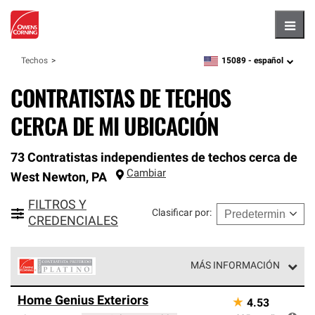
Hambu
15089 -
español
Techos
zipcode,
language
CONTRATISTAS DE TECHOS
CERCA DE MI UBICACIÓN
73 Contratistas independientes de techos cerca de
Cambiar
West Newton
,
PA
FILTROS Y
Clasificar por
:
CREDENCIALES
MÁS INFORMACIÓN
Los Contratistas Preferenciales Platinum de Owens
Home Genius Exteriors
★
4.53
Corning constituyen el nivel superior de nuestra red