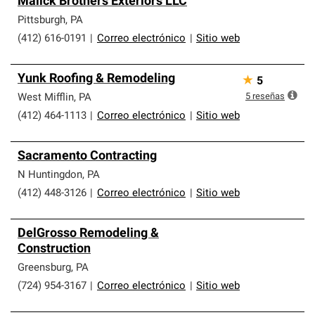
Malick Brothers Exteriors LLC
Pittsburgh
,
PA
(412) 616-0191
|
Correo electrónico
|
Sitio web
Yunk Roofing & Remodeling
★
5
5
reseñas
West Mifflin
,
PA
(412) 464-1113
|
Correo electrónico
|
Sitio web
Sacramento Contracting
N Huntingdon
,
PA
(412) 448-3126
|
Correo electrónico
|
Sitio web
DelGrosso Remodeling &
Construction
Greensburg
,
PA
(724) 954-3167
|
Correo electrónico
|
Sitio web