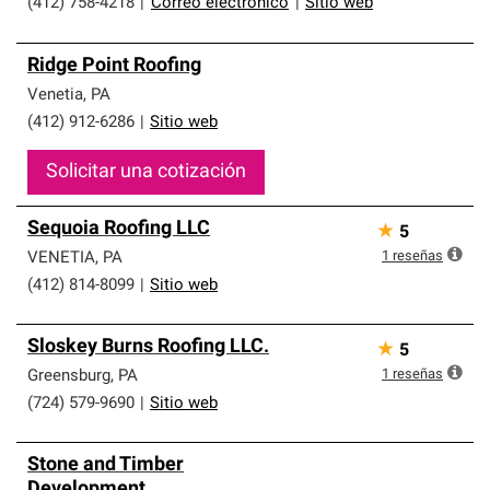
(412) 758-4218
|
Correo electrónico
|
Sitio web
Ridge Point Roofing
Venetia
,
PA
(412) 912-6286
|
Sitio web
Solicitar una cotización
Sequoia Roofing LLC
★
5
1
reseñas
VENETIA
,
PA
(412) 814-8099
|
Sitio web
Sloskey Burns Roofing LLC.
★
5
1
reseñas
Greensburg
,
PA
(724) 579-9690
|
Sitio web
Stone and Timber
Development