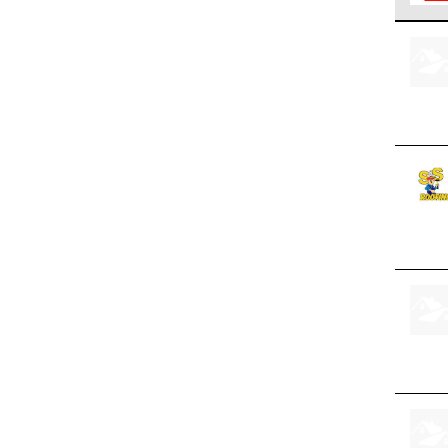
Los C
cumpl