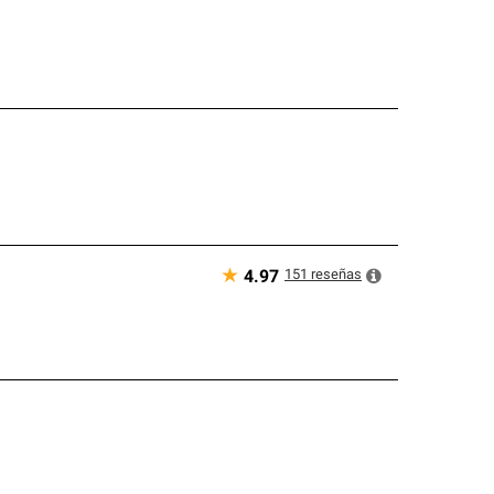
★
151
reseñas
4.97