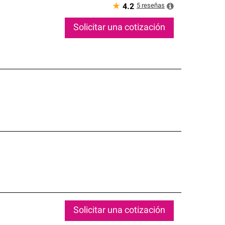
★
5
reseñas
4.2
Solicitar una cotización
Solicitar una cotización