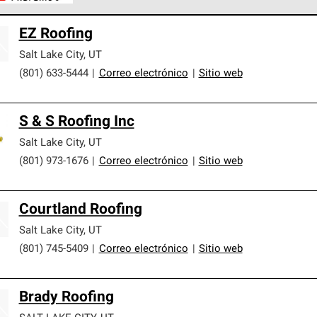
ontratistas Preferenciales de Owens Corning son parte de una r
EZ Roofing
en con altos estándares y requisitos estrictos de profesionalism
Salt Lake City
,
UT
(801) 633-5444
|
Correo electrónico
|
Sitio web
S & S Roofing Inc
Salt Lake City
,
UT
(801) 973-1676
|
Correo electrónico
|
Sitio web
Courtland Roofing
Salt Lake City
,
UT
(801) 745-5409
|
Correo electrónico
|
Sitio web
Brady Roofing