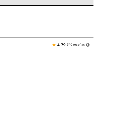
ed exclusiva de profesionales de techos que
o y confiabilidad.
★
340
reseñas
4.79