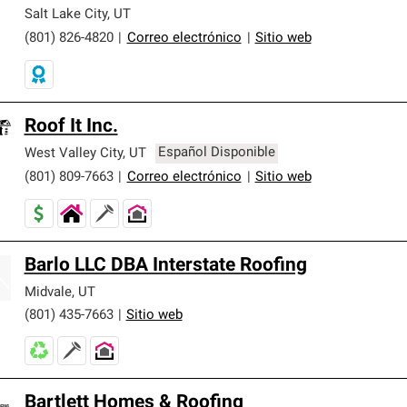
er nuestra mejor garantía de sistemas de techos.
Salt Lake City
,
UT
(801) 826-4820
|
Correo electrónico
|
Sitio web
Roof It Inc.
West Valley City
,
UT
Español Disponible
(801) 809-7663
|
Correo electrónico
|
Sitio web
Barlo LLC DBA Interstate Roofing
Midvale
,
UT
(801) 435-7663
|
Sitio web
Bartlett Homes & Roofing