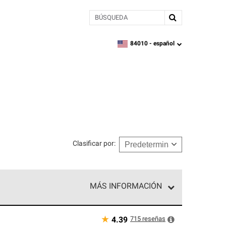
BÚSQUEDA
84010 -
español
zipcode,
language
Clasificar por
:
MÁS INFORMACIÓN
n el nivel superior de nuestra red exclusiva y
y destreza incomparable. Solo ellos pueden
★
715
reseñas
4.39