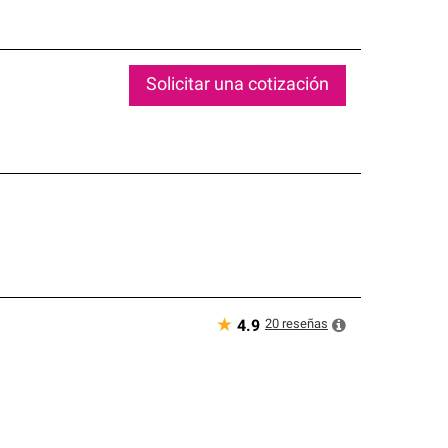
Solicitar una cotización
★
20
reseñas
4.9