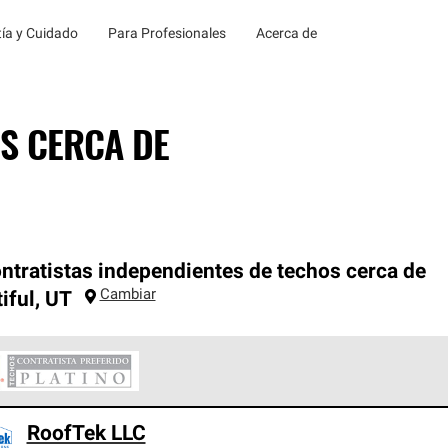
ía y Cuidado
Para Profesionales
Acerca de
S CERCA DE
ntratistas independientes de techos cerca de
Cambiar
iful
,
UT
ontratistas Preferenciales Platinum de Owens Corning constituye
RoofTek LLC
en con estándares estrictos de profesionalismo, confiabilidad 