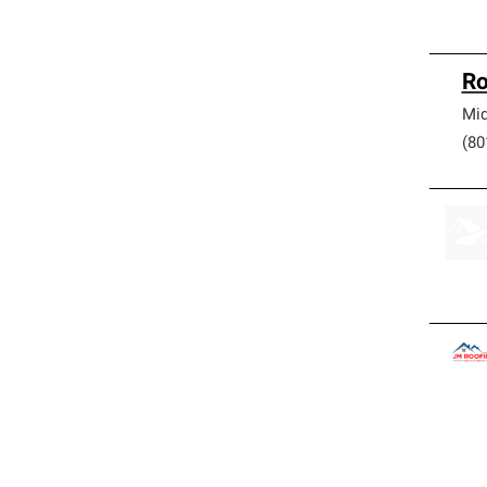
Ro
Mid
(80