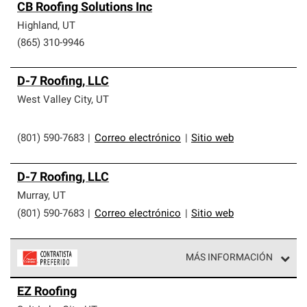
CB Roofing Solutions Inc
Highland
,
UT
(865) 310-9946
D-7 Roofing, LLC
West Valley City
,
UT
(801) 590-7683
|
Correo electrónico
|
Sitio web
D-7 Roofing, LLC
Murray
,
UT
(801) 590-7683
|
Correo electrónico
|
Sitio web
MÁS INFORMACIÓN
Los Contratistas Preferenciales de Owens Corning son
EZ Roofing
parte de una red exclusiva de profesionales de techos