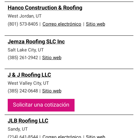
Hanco Construction & Roofing
West Jordan
,
UT
(801) 573-8405
|
Correo electrónico
|
Sitio web
Jemza Roofing SLC Inc
Salt Lake City
,
UT
(385) 261-2942
|
Sitio web
J & J Roofing LLC
West Valley City
,
UT
(385) 242-0648
|
Sitio web
Solicitar una cotización
JLB Roofing LLC
Sandy
,
UT
(214) 641-8544
|
Correo electrónico
|
Sitio web