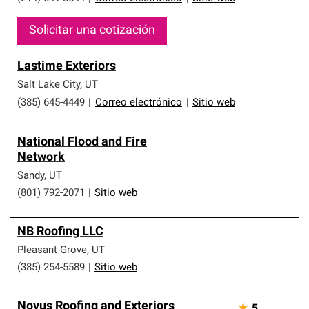
Solicitar una cotización
Lastime Exteriors
Salt Lake City
,
UT
(385) 645-4449
|
Correo electrónico
|
Sitio web
National Flood and Fire
Network
Sandy
,
UT
(801) 792-2071
|
Sitio web
NB Roofing LLC
Pleasant Grove
,
UT
(385) 254-5589
|
Sitio web
Novus Roofing and Exteriors
★