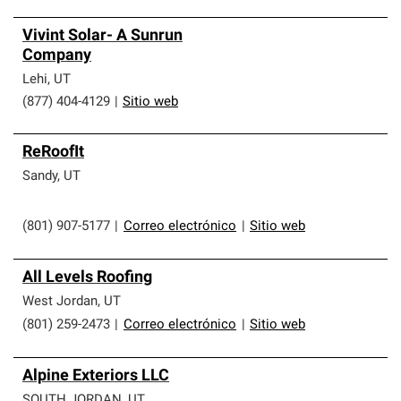
Vivint Solar- A Sunrun
Company
Lehi
,
UT
(877) 404-4129
|
Sitio web
ReRoofIt
Sandy
,
UT
(801) 907-5177
|
Correo electrónico
|
Sitio web
All Levels Roofing
West Jordan
,
UT
(801) 259-2473
|
Correo electrónico
|
Sitio web
Alpine Exteriors LLC
SOUTH JORDAN
,
UT