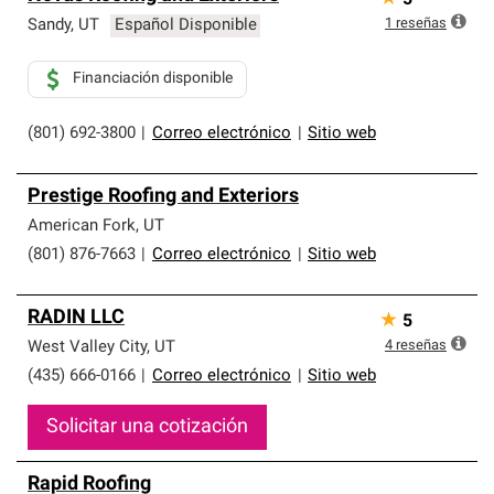
5
1
reseñas
Sandy
,
UT
Español Disponible
Financiación disponible
(801) 692-3800
|
Correo electrónico
|
Sitio web
Prestige Roofing and Exteriors
American Fork
,
UT
(801) 876-7663
|
Correo electrónico
|
Sitio web
RADIN LLC
★
5
4
reseñas
West Valley City
,
UT
(435) 666-0166
|
Correo electrónico
|
Sitio web
Solicitar una cotización
Rapid Roofing