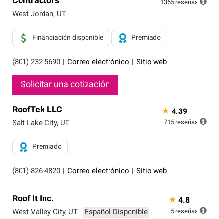
Contractors
exclusiva y cumplen con estándares estrictos de
1365
reseñas
profesionalismo, confiabilidad y destreza incomparable.
West Jordan
,
UT
Solo ellos pueden ofrecer nuestra mejor garantía de
sistemas de techos.
Financiación disponible
Premiado
(801) 232-5690
|
Correo electrónico
|
Sitio web
Solicitar una cotización
RoofTek LLC
★
4.39
715
reseñas
Salt Lake City
,
UT
Premiado
(801) 826-4820
|
Correo electrónico
|
Sitio web
Roof It Inc.
★
4.8
5
reseñas
West Valley City
,
UT
Español Disponible