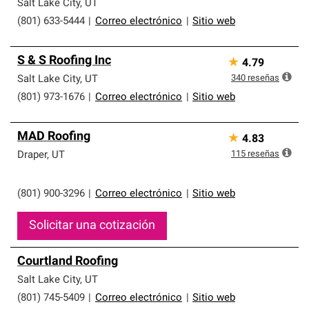
que cumplen con altos estándares y requisitos estrictos
Salt Lake City
,
UT
de profesionalismo y confiabilidad.
(801) 633-5444
|
Correo electrónico
|
Sitio web
S & S Roofing Inc
★
4.79
340
reseñas
Salt Lake City
,
UT
(801) 973-1676
|
Correo electrónico
|
Sitio web
MAD Roofing
★
4.83
115
reseñas
Draper
,
UT
(801) 900-3296
|
Correo electrónico
|
Sitio web
Solicitar una cotización
Courtland Roofing
Salt Lake City
,
UT
(801) 745-5409
|
Correo electrónico
|
Sitio web