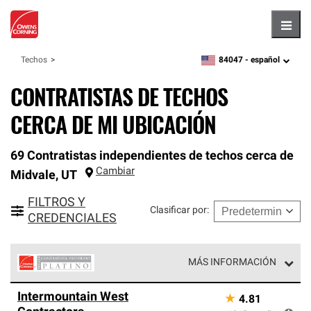
Hambu
84047 -
español
Techos
zipcode,
language
CONTRATISTAS DE TECHOS
CERCA DE MI UBICACIÓN
69 Contratistas independientes de techos cerca de
Cambiar
Midvale
,
UT
FILTROS Y
Clasificar por
:
CREDENCIALES
MÁS INFORMACIÓN
Los Contratistas Preferenciales Platinum de Owens
Intermountain West
★
4.81
Corning constituyen el nivel superior de nuestra red