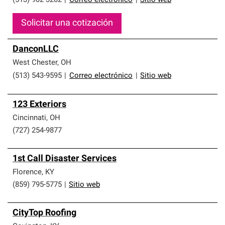
(513) 902-3202
|
Correo electrónico
|
Sitio web
Solicitar una cotización
DanconLLC
West Chester
,
OH
(513) 543-9595
|
Correo electrónico
|
Sitio web
123 Exteriors
Cincinnati
,
OH
(727) 254-9877
1st Call Disaster Services
Florence
,
KY
(859) 795-5775
|
Sitio web
CityTop Roofing