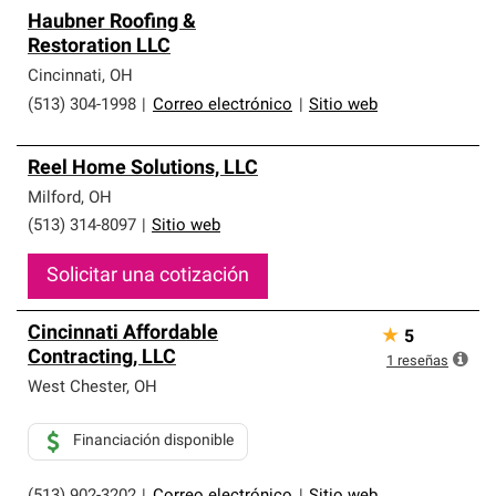
Haubner Roofing &
Restoration LLC
Cincinnati
,
OH
(513) 304-1998
|
Correo electrónico
|
Sitio web
Reel Home Solutions, LLC
Milford
,
OH
(513) 314-8097
|
Sitio web
Solicitar una cotización
Cincinnati Affordable
★
5
Contracting, LLC
1
reseñas
West Chester
,
OH
Financiación disponible