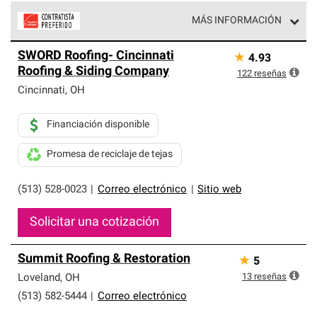
MÁS INFORMACIÓN
Los Contratistas Preferenciales de Owens Corning son
SWORD Roofing- Cincinnati
★
4.93
parte de una red exclusiva de profesionales de techos
Roofing & Siding Company
que cumplen con altos estándares y requisitos estrictos
122
reseñas
de profesionalismo y confiabilidad.
Cincinnati
,
OH
Financiación disponible
Promesa de reciclaje de tejas
(513) 528-0023
|
Correo electrónico
|
Sitio web
Solicitar una cotización
Summit Roofing & Restoration
★
5
13
reseñas
Loveland
,
OH
(513) 582-5444
|
Correo electrónico