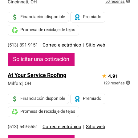
exclusiva y cumplen con estándares estrictos de
50
reseñas
Cincinnati
,
OH
profesionalismo, confiabilidad y destreza incomparable.
Solo ellos pueden ofrecer nuestra mejor garantía de
Financiación disponible
Premiado
sistemas de techos.
Promesa de reciclaje de tejas
(513) 891-9151
|
Correo electrónico
|
Sitio web
Solicitar una cotización
At Your Service Roofing
★
4.91
129
reseñas
Milford
,
OH
Financiación disponible
Premiado
Promesa de reciclaje de tejas
(513) 549-5551
|
Correo electrónico
|
Sitio web