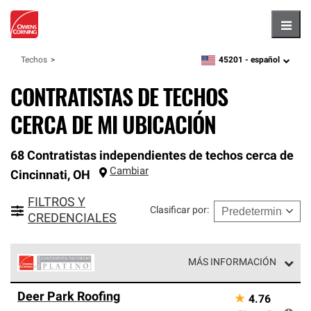
Hambu
45201 -
español
Techos
zipcode,
language
CONTRATISTAS DE TECHOS
CERCA DE MI UBICACIÓN
68 Contratistas independientes de techos cerca de
Cambiar
Cincinnati
,
OH
FILTROS Y
Clasificar por
:
CREDENCIALES
MÁS INFORMACIÓN
Los Contratistas Preferenciales Platinum de Owens
Deer Park Roofing
★
4.76
Corning constituyen el nivel superior de nuestra red