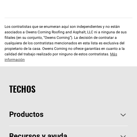
Los contratistas que se enumeran aquí son independientes y no están
asociados a Owens Corning Roofing and Asphalt, LLC ni a ninguna de sus
filiales (en su conjunto, “Owens Corning”). La decisión de contratar a
cualquiera de los contratistas mencionados en esta lista es exclusiva del
propietario de la casa. Owens Corning no ofrece garantías en cuanto a la
calidad del trabajo realizado por ninguno de estos contratistas.
Más
información
TECHOS
Productos
Elija sus tejas
Recursos y ayuda