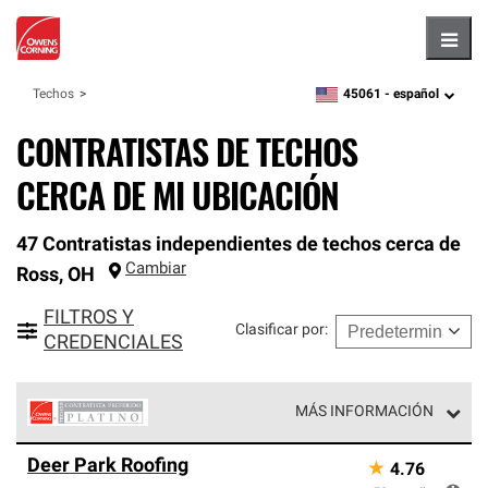
Hambu
45061 -
español
Techos
zipcode,
language
CONTRATISTAS DE TECHOS
CERCA DE MI UBICACIÓN
47 Contratistas independientes de techos cerca de
Cambiar
Ross
,
OH
FILTROS Y
Clasificar por
:
CREDENCIALES
MÁS INFORMACIÓN
Los Contratistas Preferenciales Platinum de Owens
Deer Park Roofing
★
4.76
Corning constituyen el nivel superior de nuestra red