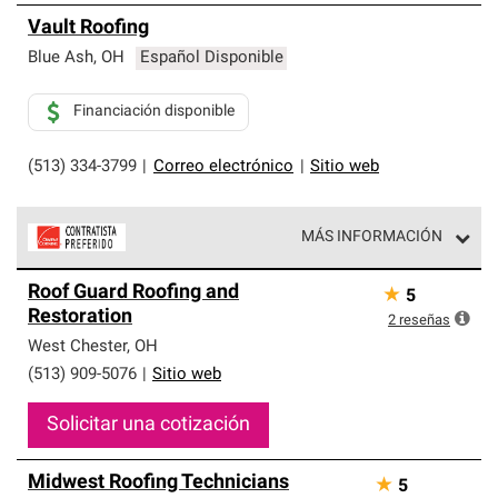
Vault Roofing
Blue Ash
,
OH
Español Disponible
Financiación disponible
(513) 334-3799
|
Correo electrónico
|
Sitio web
MÁS INFORMACIÓN
Los Contratistas Preferenciales de Owens Corning son
Roof Guard Roofing and
★
5
parte de una red exclusiva de profesionales de techos
Restoration
que cumplen con altos estándares y requisitos estrictos
2
reseñas
de profesionalismo y confiabilidad.
West Chester
,
OH
(513) 909-5076
|
Sitio web
Solicitar una cotización
Midwest Roofing Technicians
★
5