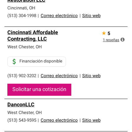
Restoration LLC
Cincinnati
,
OH
(513) 304-1998
|
Correo electrónico
|
Sitio web
Cincinnati Affordable
★
5
Contracting, LLC
1
reseñas
West Chester
,
OH
Financiación disponible
(513) 902-3202
|
Correo electrónico
|
Sitio web
Solicitar una cotización
DanconLLC
West Chester
,
OH
(513) 543-9595
|
Correo electrónico
|
Sitio web