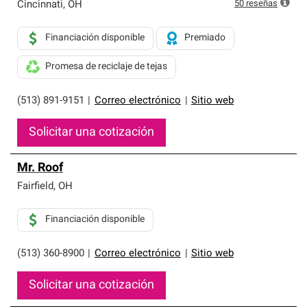
exclusiva y cumplen con estándares estrictos de
50
reseñas
Cincinnati
,
OH
profesionalismo, confiabilidad y destreza incomparable.
Solo ellos pueden ofrecer nuestra mejor garantía de
Financiación disponible
Premiado
sistemas de techos.
Promesa de reciclaje de tejas
(513) 891-9151
|
Correo electrónico
|
Sitio web
Solicitar una cotización
Mr. Roof
Fairfield
,
OH
Financiación disponible
(513) 360-8900
|
Correo electrónico
|
Sitio web
Solicitar una cotización